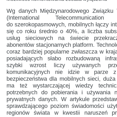
mobilnych
sieciach,
Wg danych Międzynarodowego Związku T
ich
świadomym
(International Telecommunicatio
używaniu
i tolerancji
do szerokopasmowych, mobilnych łączy in
dla
naruszeń
się co roku średnio o 40%, a liczba sub
prywatności
usług sieciowych na świecie przekrac
abonentów stacjonarnych platform. Technolo
coraz bardziej popularne zwłaszcza w kraja
posiadających słabo rozbudowaną infras
szybki wzrost liczy używanych prz
komunikacyjnych nie idzie w parze z 
bezpieczeństwa dla mobilnych sieci, duża
ma też wystarczającej wiedzy technic
potrzebnych do pobierania i używania n
prywatnych danych. W artykule przedstaw
sprawdzającego poziom świadomości uży
regionów świata w kwestii naruszeń p