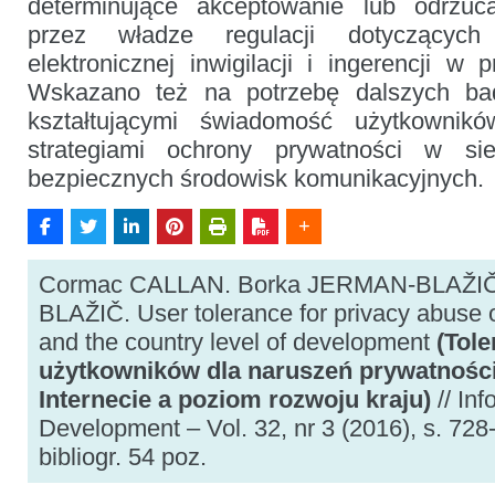
determinujące akceptowanie lub odrzu
przez władze regulacji dotyczących k
elektronicznej inwigilacji i ingerencji w 
Wskazano też na potrzebę dalszych ba
kształtującymi świadomość użytkownik
strategiami ochrony prywatności w s
bezpiecznych środowisk komunikacyjnych.
Cormac CALLAN. Borka JERMAN-BLAŽIČ
BLAŽIČ. User tolerance for privacy abuse o
and the country level of development
(Tole
użytkowników dla naruszeń prywatnośc
Internecie a poziom rozwoju kraju)
// Inf
Development – Vol. 32, nr 3 (2016), s. 728-7
bibliogr. 54 poz.