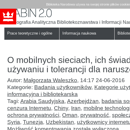
Biblioteka Narodowa używa na swojej stronie plików cookie
Bibliografia Analityczna Bibliotekoznawstwa i Informacji N
Babin
Biblioteka
Narodowa
Prace teoretyczne i ogólne
Informacja naukowa
Bibliote
O mobilnych sieciach, ich świ
używaniu i tolerancji dla narus
Autor:
Małgorzata Waleszko
,
14:17 24-06-2016
Kategorie:
Badania użytkowników
,
Kategorie uży
informacyjna i bibliotekarska
Tagi:
Arabia Saudyjska
,
Azerbejdżan
,
badania s
cenzura Internetu
,
Chiny
,
Iran
,
mobilne technolog
ochrona prywatności
,
Oman
,
prywatność
,
społec
Syria
,
Tunezja
,
Uzbekistan
,
użytkownicy internet
O
Możliwość komentowania
została wyłączona