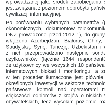
wprowadzanej jako środek zapobiegania s
jest związana z poziomem dobrobytu państw
cywilizacji informacyjnej.
Po porównaniu wybranych parametrów (p
ekonomicznych, dokumentów telekomunik
ONZ prowadzono przed 2012 r.), do grupy
włączono Azerbejdżan, Białoruś, Chiny,
Saudyjską, Syrię, Tunezję, Uzbekistan 
z nich przeprowadzono następnie sond
użytkowników (łącznie 1644 respondentó
że użytkownicy we wszystkich 10 państwac
internetowych blokad i monitoringu, a 
w ten proceder tłumaczone jest głównie 
określonych inwestycji w sektorze technol
państwowej kontroli nad operatorami m
większości odbiorców z krajów o niskich
obywatelskich, lecz wysokim poziomie ro