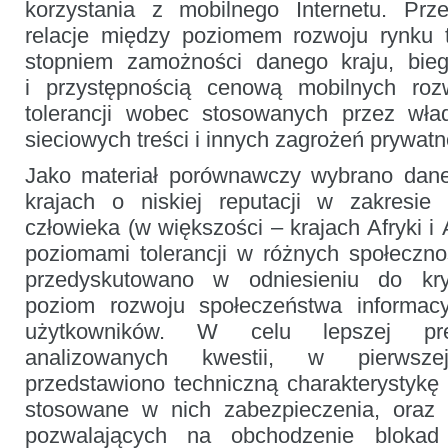
korzystania z mobilnego Internetu. Pr
relacje między poziomem rozwoju rynku t
stopniem zamożności danego kraju, bieg
i przystępnością cenową mobilnych ro
tolerancji wobec stosowanych przez wład
sieciowych treści i innych zagrożeń prywatn
Jako materiał porównawczy wybrano da
krajach o niskiej reputacji w zakresie 
człowieka (w większości – krajach Afryki i 
poziomami tolerancji w różnych społeczn
przedyskutowano w odniesieniu do kryt
poziom rozwoju społeczeństwa informacy
użytkowników. W celu lepszej prez
analizowanych kwestii, w pierwsze
przedstawiono techniczną charakterystykę
stosowane w nich zabezpieczenia, oraz 
pozwalających na obchodzenie blokad