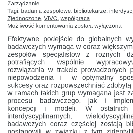
Zarządzanie
Tagi:
badania zespołowe
,
bibliotekarze
,
interdysc
Zjednoczone
,
VIVO
,
współpraca
Bibliotekarze
Możliwość komentowania
została wyłączona
a interdyscyplinarne,
wieloinstytucjonalne
projekty
Efektywne podejście do globalnych 
zespołowe:
badawczych wymaga w coraz większym 
projekt
VIVO
zespołów specjalistów z różnych dzie
potrafiących wspólnie wypracow
rozwiązania w trakcie prowadzonych p
niepowodzenia i w optymalny spos
sukcesy oraz rozpowszechniać zdobytą
w ramach takich grup wymagana jest z
procesu badawczego, jak i impleme
koncepcji i modeli. W ostatnich 
interdyscyplinarnych, wielodyscypl
badawczych coraz częściej zostają bib
postanowili w związku z tym zidentyf