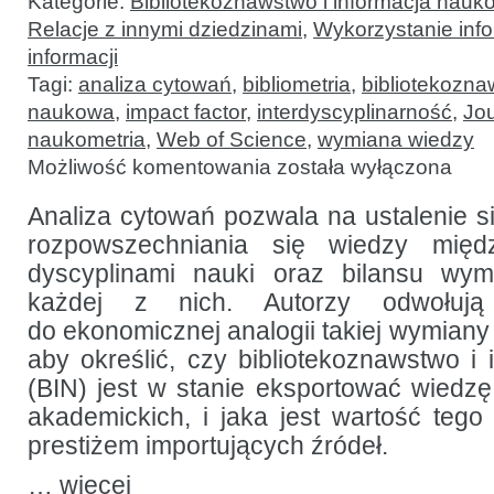
Kategorie:
Bibliotekoznawstwo i informacja nauk
Relacje z innymi dziedzinami
,
Wykorzystanie infor
informacji
Tagi:
analiza cytowań
,
bibliometria
,
bibliotekozna
naukowa
,
impact factor
,
interdyscyplinarność
,
Jou
naukometria
,
Web of Science
,
wymiana wiedzy
Obliczanie
Możliwość komentowania
została wyłączona
wartości
eksportu
wiedzy
Analiza cytowań pozwala na ustalenie si
z badań
rozpowszechniania się wiedzy międ
z zakresu
bibliotekoznawstwa
dyscyplinami nauki oraz bilansu wy
i informacji
naukowej
każdej z nich. Autorzy odwołuj
do ekonomicznej analogii takiej wymiany (
aby określić, czy bibliotekoznawstwo i
(BIN) jest w stanie eksportować wiedzę
akademickich, i jaka jest wartość tego 
prestiżem importujących źródeł.
…
więcej