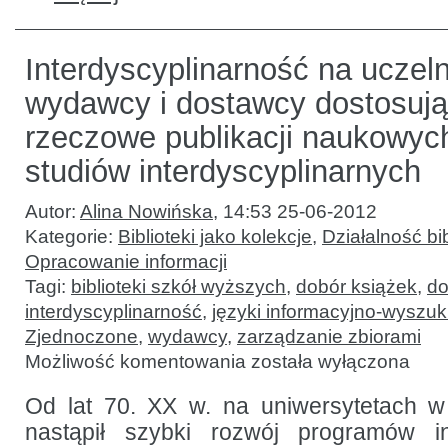
Interdyscyplinarność na uczelni
wydawcy i dostawcy dostosuj
rzeczowe publikacji naukowyc
studiów interdyscyplinarnych
Autor:
Alina Nowińska
,
14:53 25-06-2012
Kategorie:
Biblioteki jako kolekcje
,
Działalność bib
Opracowanie informacji
Tagi:
biblioteki szkół wyższych
,
dobór książek
,
do
interdyscyplinarność
,
języki informacyjno-wyszu
Zjednoczone
,
wydawcy
,
zarządzanie zbiorami
Interdyscyplinarność
Możliwość komentowania
została wyłączona
na uczelniach:
czy
i jak
Od lat 70. XX w. na uniwersytetach w
wydawcy
nastąpił szybki rozwój programów int
i dostawcy
dostosują