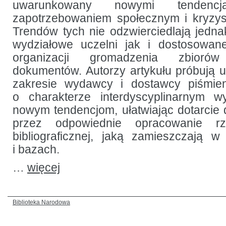
uwarunkowany nowymi tenden
opracowanie
rzeczowe
zapotrzebowaniem społecznym i kryz
publikacji
Trendów tych nie odzwierciedlają jedna
naukowych
do potrzeb
wydziałowe uczelni jak i dostosowa
studiów
interdyscyplinarnych
organizacji gromadzenia zbioró
dokumentów. Autorzy artykułu próbują us
zakresie wydawcy i dostawcy piśmie
o charakterze interdyscyplinarnym 
nowym tendencjom, ułatwiając dotarcie d
przez odpowiednie opracowanie rz
bibliograficznej, jaką zamieszczają 
i bazach.
…
więcej
Biblioteka Narodowa