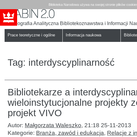
Biblioteka Narodowa używa na swojej stronie plików cookie
Bibliografia Analityczna Bibliotekoznawstwa i Informacji N
Babin
Biblioteka
Narodowa
Prace teoretyczne i ogólne
Informacja naukowa
Bibliote
Tag:
interdyscyplinarność
Bibliotekarze a interdyscyplina
wieloinstytucjonalne projekty 
projekt VIVO
Autor:
Małgorzata Waleszko
,
21:18 25-11-2013
Kategorie:
Branża, zawód i edukacja
,
Relacje z i