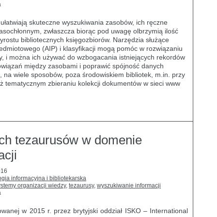
a
ułatwiają skuteczne wyszukiwania zasobów, ich ręczne
zasochłonnym, zwłaszcza biorąc pod uwagę olbrzymią ilość
yrostu bibliotecznych księgozbiorów. Narzędzia służące
dmiotowego (AIP) i klasyfikacji mogą pomóc w rozwiązaniu
y, i można ich używać do wzbogacania istniejących rekordów
 powiązań między zasobami i poprawić spójność danych
ż, na wiele sposobów, poza środowiskiem bibliotek, m.in. przy
 też tematycznym zbieraniu kolekcji dokumentów w sieci www
ych tezaurusów w domenie
cji
016
gia informacyjna i bibliotekarska
ystemy organizacji wiedzy
,
tezaurusy
,
wyszukiwanie informacji
a
owanej w 2015 r. przez brytyjski oddział ISKO – International