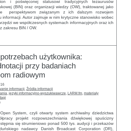
ion i poświęconej statusowi tradycyjnych tezaurusów
aukowej (BIN) oraz organizacji wiedzy (OW), traktowanej jako
kże perspektywom związanym z ich dalszym rozwojem
 informacji. Autor zajmuje w nim krytyczne stanowisko wobec
narzędzi we współczesnych systemach informacyjnych oraz ich
ń z zakresu BIN / OW.
potrzebach użytkownika:
notacji przy badaniach
jom radiowym
016
anie informacji
,
Źródła informacji
ania
,
języki informacyjno-wyszukiwawcze
,
LARM.fm
,
materiały
tagi
a
Open System, czyli otwarty system archiwalny dziedzictwa
łpracy projekt rozpowszechniania dźwiękowej spuścizny
stępnia się strumieniowo ponad 500 tys. audycji i przekazów
duńskiego nadawcy Danish Broadcast Corporation (DR),