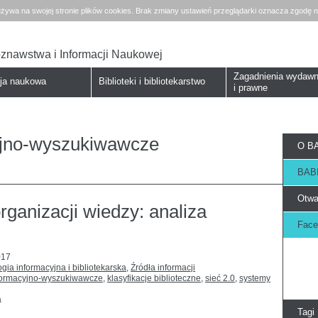
żywa na swojej stronie plików cookies. Brak zmiany ustawień przeglądarki oznacza zgodę n
koznawstwa i Informacji Naukowej
Zagadnienia wydawn
cja naukowa
Biblioteki i bibliotekarstwo
i prawne
cyjno-wyszukiwawcze
O BA
BABI
Otwa
rganizacji wiedzy: analiza
Face
017
gia informacyjna i bibliotekarska
,
Źródła informacji
nformacyjno-wyszukiwawcze
,
klasyfikacje biblioteczne
,
sieć 2.0
,
systemy
a
Tagi