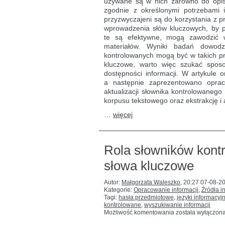
używane są w nich zarówno do opisu
zgodnie z określonymi potrzebami 
przyzwyczajeni są do korzystania z 
wprowadzenia słów kluczowych, by p
te są efektywne, mogą zawodzić w
materiałów. Wyniki badań dowodz
kontrolowanych mogą być w takich pr
kluczowe, warto więc szukać spo
dostępności informacji. W artykule
a następnie zaprezentowano opra
aktualizacji słownika kontrolowaneg
korpusu tekstowego oraz ekstrakcję i
…
więcej
Rola słowników kont
słowa kluczowe
Autor:
Małgorzata Waleszko
,
20:27 07-08-2
Kategorie:
Opracowanie informacji
,
Źródła i
Tagi:
hasła przedmiotowe
,
języki informacy
kontrolowane
,
wyszukiwanie informacji
Rola
Możliwość komentowania
została wyłączon
słowników