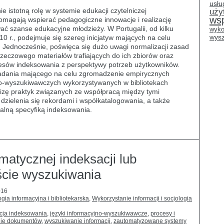
usłu
ie istotną rolę w systemie edukacji czytelniczej
uży
ws
i pomagają wspierać pedagogiczne innowacje i realizację
 szanse edukacyjne młodzieży. W Portugalii, od kilku
wyko
wysz
10 r., podejmuje się szereg inicjatyw mających na celu
. Jednocześnie, poświęca się dużo uwagi normalizacji zasad
rzeczowego materiałów trafiających do ich zbiorów oraz
ocesów indeksowania z perspektywy potrzeb użytkowników.
badania mającego na celu zgromadzenie empirycznych
o-wyszukiwawczych wykorzystywanych w bibliotekach
izę praktyk związanych ze współpracą między tymi
 dzielenia się rekordami i współkatalogowania, a także
alną specyfiką indeksowania.
atycznej indeksacji lub
kście wyszukiwania
016
gia informacyjna i bibliotekarska
,
Wykorzystanie informacji i socjologia
cja indeksowania
,
języki informacyjno-wyszukiwawcze
,
procesy i
ie dokumentów
,
wyszukiwanie informacji
,
zautomatyzowane systemy