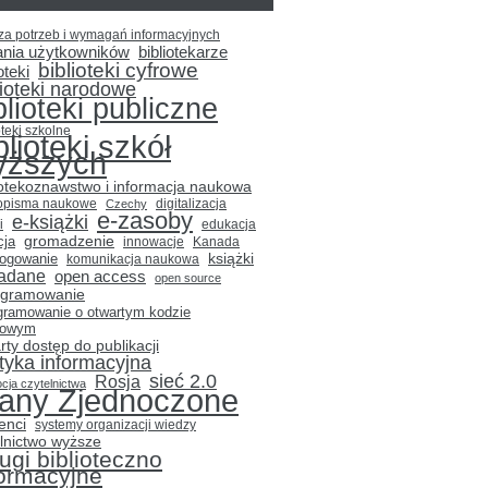
za potrzeb i wymagań informacyjnych
ania użytkowników
bibliotekarze
biblioteki cyfrowe
oteki
lioteki narodowe
blioteki publiczne
oteki szkolne
blioteki szkół
yższych
iotekoznawstwo i informacja naukowa
opisma naukowe
Czechy
digitalizacja
e-zasoby
e-książki
i
edukacja
gromadzenie
cja
innowacje
Kanada
książki
logowanie
komunikacja naukowa
adane
open access
open source
ogramowanie
gramowanie o otwartym kodzie
łowym
rty dostęp do publikacji
ityka informacyjna
sieć 2.0
Rosja
cja czytelnictwa
tany Zjednoczone
enci
systemy organizacji wiedzy
lnictwo wyższe
ugi biblioteczno
formacyjne