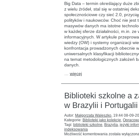
a systemy
Big Data – termin określający duże z
organizacji
z wielu źródeł, stal się w ostatniej d
wiedzy:
społecznościowe czy sieć 2.0, przycią
analiza
oddziaływań
polityków i naukowców. Choć nie jest 
masywów danych ma istotne technologi
w każdej sferze działalności, m.in. z
informacyjnych. W artykule przeprowa
wiedzy (OW) i systemy organizacji wi
konfrontacja prowadzonych obecnie 
uniwersalnych klasyfikacji biblioteczn
na temat metodologicznych założeń ba
danych.
…
więcej
Biblioteki szkolne a 
w Brazylii i Portugalii
Autor:
Małgorzata Waleszko
,
19:44 08-09-2
Kategorie:
Biblioteki jako kolekcje
,
Opracowa
Tagi:
biblioteki szkolne
,
Brazylia
,
języki inf
indeksowania
Biblioteki
Możliwość komentowania
została wyłączon
szkolne