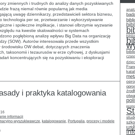
biory zmiennych i trudnych do analizy danych pozyskiwanych
ekadzie frazą niemal równie popularną jak media
anali
gającą uwagę dziennikarzy, przedstawicieli sektora biznesu,
bad
to technologia per se, przetwarzanie i wykorzystywanie
bibli
bib
czne i społeczne implikacje, i stanowi olbrzymie wyzwanie
bi
e względu na kwestie skalowalności w systemach
dzono pogłębioną analizę wpływu Big Data na organizację
bibli
bi
edzy (SOW). Autorów interesowała przede wszystkim
w
w środowisku OW debat, dotyczących znaczenia
bibl
ych, taksonomii i tezaurusów w erze cyfrowej, z dyskusjami
czas
dań koncentrujących się na pozyskiwaniu i eksploracji
dziec
Fran
kata
met
opr
opro
zasady i praktyka katalogowania
źrod
otwa
pol
promo
S
016
nie informacji
stud
ormacyjno-wyszukiwawcze
,
katalogowanie
,
Portugalia
,
procesy i modele
szko
usł
a
in