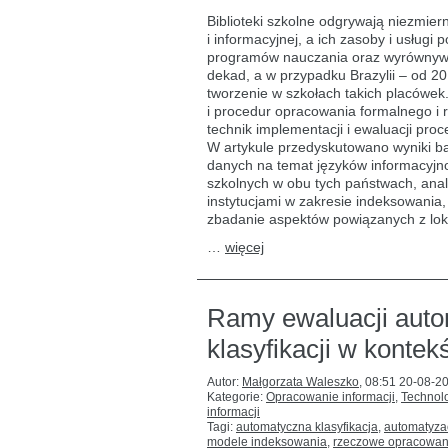
a zasady
Biblioteki szkolne odgrywają niezmiern
i praktyka
i informacyjnej, a ich zasoby i usług
katalogowania
programów nauczania oraz wyrównywać
w Brazylii
i Portugalii
dekad, a w przypadku Brazylii – od 20
tworzenie w szkołach takich placówek
i procedur opracowania formalnego i 
technik implementacji i ewaluacji pr
W artykule przedyskutowano wyniki 
danych na temat języków informacyjn
szkolnych w obu tych państwach, anal
instytucjami w zakresie indeksowania,
zbadanie aspektów powiązanych z lok
…
więcej
Ramy ewaluacji autom
klasyfikacji w konte
Autor:
Małgorzata Waleszko
,
08:51 20-08-2
Kategorie:
Opracowanie informacji
,
Technolo
informacji
Tagi:
automatyczna klasyfikacja
,
automatyza
modele indeksowania
,
rzeczowe opracowan