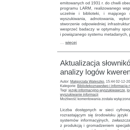
przy
emitowanych od 1931 r. do chwili obe
badaniach
programu LARM, realizowanego wspó
poświęconych
uczelnie i biblioteki, i mająceg
audycjom
wyszukiwania, adnotowania, wyko
radiowym
stworzenie odpowiedniej infrastruktu
wesprzeć badaczy w optymalny spos
i powiązanego systemu metadanych, p
…
więcej
Aktualizacja słowni
analizy logów kwere
Autor:
Małgorzata Waleszko
,
15:44 02-12-2
Kategorie:
Bibliotekoznawstwo i informacja
Tagi:
języki informacyjno-wyszukiwawcze
,
l
wyszukiwanie informacji
Aktualizacja
Możliwość komentowania
została wyłączon
słowników
kontrolowanych
Liczba dostępnych w sieci cyfro
na podstawie
rozrastającym się środowisku język
analizy
systemów informacyjnych, zwłaszcz
logów
kwerend
z produkcją i gromadzeniem specjalis
użytkowników