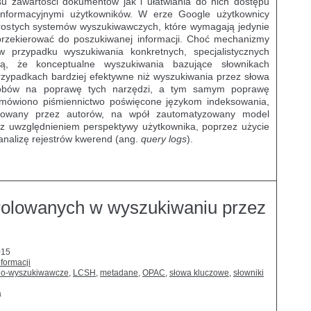
 zawartości dokumentów jak i ułatwiania do nich dostępu
informacyjnymi użytkowników. W erze Google użytkownicy
prostych systemów wyszukiwawczych, które wymagają jedynie
rzekierować do poszukiwanej informacji. Choć mechanizmy
 przypadku wyszukiwania konkretnych, specjalistycznych
ą, że konceptualne wyszukiwania bazujące słownikach
zypadkach bardziej efektywne niż wyszukiwania przez słowa
sobów na poprawę tych narzędzi, a tym samym poprawę
 omówiono piśmiennictwo poświęcone językom indeksowania,
cowany przez autorów, na wpół zautomatyzowany model
o z uwzględnieniem perspektywy użytkownika, poprzez użycie
 analizę rejestrów kwerend (ang.
query logs
).
rolowanych w wyszukiwaniu przez
015
nformacji
jno-wyszukiwawcze
,
LCSH
,
metadane
,
OPAC
,
słowa kluczowe
,
słowniki
a