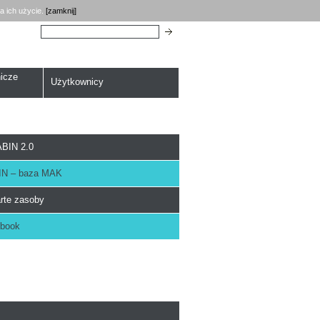
a ich użycie.
[zamknij]
Szukaj:
icze
Użytkownicy
BIN 2.0
N – baza MAK
rte zasoby
book