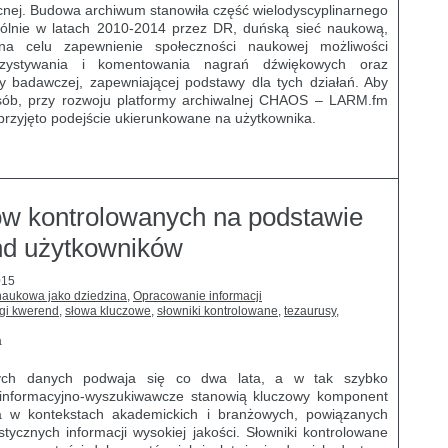
cnej. Budowa archiwum stanowiła część wielodyscyplinarnego
lnie w latach 2010-2014 przez DR, duńską sieć naukową,
o na celu zapewnienie społeczności naukowej możliwości
rzystywania i komentowania nagrań dźwiękowych oraz
ry badawczej, zapewniającej podstawy dla tych działań. Aby
ób, przy rozwoju platformy archiwalnej CHAOS – LARM.fm
rzyjęto podejście ukierunkowane na użytkownika.
ków kontrolowanych na podstawie
nd użytkowników
015
 naukowa jako dziedzina
,
Opracowanie informacji
ogi kwerend
,
słowa kluczowe
,
słowniki kontrolowane
,
tezaurusy
,
a
wych danych podwaja się co dwa lata, a w tak szybko
i informacyjno-wyszukiwawcze stanowią kluczowy komponent
a w kontekstach akademickich i branżowych, powiązanych
tycznych informacji wysokiej jakości. Słowniki kontrolowane