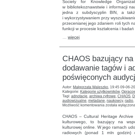
Society for Knowledge Organizat
w domenie
w bibliotekoznawstwie i informacji n
wyszukiwania
informacji
jedna z subdyscyplin BIN, a ta
i wykorzystywaniem przy wyszukiwaniu
przecenianej jego zdaniem roli tych 
funkcji w procesie kształcenia i bada
…
więcej
CHAOS bazujący na 
dodawanie tagów i ad
poświęconych audyc
Autor:
Małgorzata Waleszko
,
19:45 09-06-2
Kategorie:
Kategorie użytkowników
,
Opracow
Tagi:
adnotacje
,
archiwa cyfrowe
,
CHAOS
,
D
audiowizualne
,
metadane
,
naukowcy
,
radio
,
CHAOS
Możliwość komentowania
została wyłączon
bazujący
na potrzebach
CHAOS – Cultural Heritage Archive 
użytkownika:
kulturowego, to bazujący na wspó
dodawanie
kulturowej online. W jego ramach udo
tagów
i adnotacji
radiowych (ponad 1 mln godzin) 