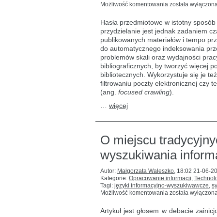
Ramy
Możliwość komentowania
została wyłączon
ewaluacji
automatycznej
Hasła przedmiotowe w istotny sposób 
indeksacji
przydzielanie jest jednak zadaniem c
lub
publikowanych materiałów i tempo prz
klasyfikacji
w kontekście
do automatycznego indeksowania prze
wyszukiwania
problemów skali oraz wydajności prac
bibliograficznych, by tworzyć więcej
bibliotecznych. Wykorzystuje się je te
filtrowaniu poczty elektronicznej czy
(ang.
focused crawling
).
…
więcej
O miejscu tradycyjn
wyszukiwania informa
Autor:
Małgorzata Waleszko
,
18:02 21-06-2
Kategorie:
Opracowanie informacji
,
Technolo
Tagi:
języki informacyjno-wyszukiwawcze
,
s
O
Możliwość komentowania
została wyłączon
miejscu
tradycyjnych
Artykuł jest głosem w debacie zainicj
tezaurusów