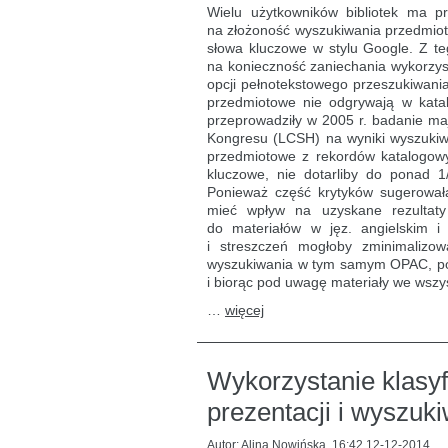
kontrolowanych
Wielu użytkowników bibliotek ma p
w wyszukiwaniu
na złożoność wyszukiwania przedmiot
przez
słowa kluczowe w stylu Google. Z t
słowa
kluczowe
na konieczność zaniechania wykorzyst
opcji pełnotekstowego przeszukiwania
przedmiotowe nie odgrywają w katalog
przeprowadziły w 2005 r. badanie maj
Kongresu (LCSH) na wyniki wyszukiw
przedmiotowe z rekordów katalogowy
kluczowe, nie dotarliby do ponad 1/
Ponieważ część krytyków sugerowała
mieć wpływ na uzyskane rezultaty
do materiałów w jęz. angielskim i
i streszczeń mogłoby zminimalizow
wyszukiwania w tym samym OPAC, po
i biorąc pod uwagę materiały we wszys
…
więcej
Wykorzystanie klasyfi
prezentacji i wyszuk
Autor:
Alina Nowińska
,
16:42 12-12-2014