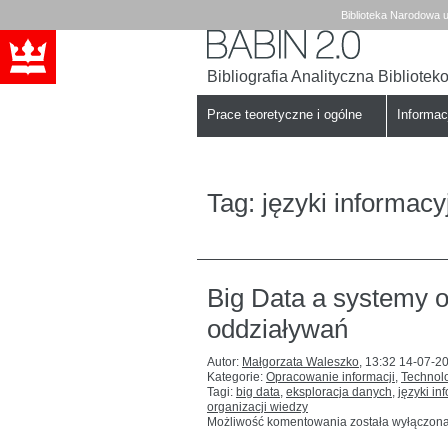
Biblioteka Narodowa u
Bibliografia Analityczna Bibliote
Babin
Biblioteka
Narodowa
Prace teoretyczne i ogólne
Informa
Tag:
języki informa
Big Data a systemy o
oddziaływań
Autor:
Małgorzata Waleszko
,
13:32 14-07-2
Kategorie:
Opracowanie informacji
,
Technolo
Tagi:
big data
,
eksploracja danych
,
języki i
organizacji wiedzy
Big
Możliwość komentowania
została wyłączon
Data