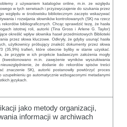
roblemy z używaniem katalogów online, m.in. ze względu
owego w tych serwisach i przyzwyczajenie do szukania przez
ego względu w środowisku bibliotecznym zaczęto wskazywać
ywania i rozwijania słowników kontrolowanych (SK) na rzecz
 rekordów bibliograficznych. Chcąc sprawdzić tezę, że hasła
ach istotnej roli, autorki (Tina Gross i Arlene G. Taylor)
ące określić wpływ słownika haseł przedmiotowych Biblioteki
ania przez słowa kluczowe. Odkryły, że gdyby usunąć hasła
ch, użytkownicy próbujący znaleźć dokumenty przez słowa
3 (35,9%) trafień, które obecnie byliby w stanie uzyskać.
, że przyjęte w ich projekcie badawczym założenia mogły
 (kwestionowano m.in. zawężenie wyników wyszukiwania
 nieuwzględnienie, że dodanie do rekordów spisów treści
ać znaczenie SK), autorki postanowiły powtórzyć proces
 uzupełnieniu go automatycznie wzbogaconymi metadanymi
tkich językach.
kacji jako metody organizacji,
iwania informacji w archiwach