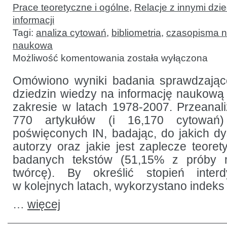
Prace teoretyczne i ogólne
,
Relacje z innymi dzi
informacji
Tagi:
analiza cytowań
,
bibliometria
,
czasopisma 
naukowa
Badanie
Możliwość komentowania
została wyłączona
interdyscyplinarności
informacji
naukowej
Omówiono wyniki badania sprawdzają
dziedzin wiedzy na informację naukową 
zakresie w latach 1978-2007. Przeana
770 artykułów (i 16,170 cytowa
poświęconych IN, badając, do jakich dys
autorzy oraz jakie jest zaplecze teore
badanych tekstów (51,15% z próby m
twórcę). By określić stopień interd
w kolejnych latach, wykorzystano indeks B
…
więcej