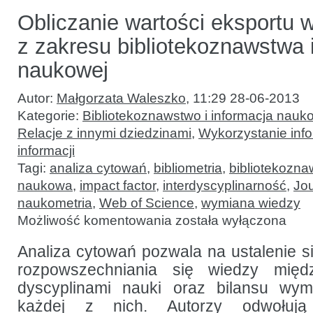
Obliczanie wartości eksportu 
z zakresu bibliotekoznawstwa i
naukowej
Autor:
Małgorzata Waleszko
,
11:29 28-06-2013
Kategorie:
Bibliotekoznawstwo i informacja nauk
Relacje z innymi dziedzinami
,
Wykorzystanie infor
informacji
Tagi:
analiza cytowań
,
bibliometria
,
bibliotekozna
naukowa
,
impact factor
,
interdyscyplinarność
,
Jou
naukometria
,
Web of Science
,
wymiana wiedzy
Obliczanie
Możliwość komentowania
została wyłączona
wartości
eksportu
wiedzy
Analiza cytowań pozwala na ustalenie si
z badań
rozpowszechniania się wiedzy międ
z zakresu
bibliotekoznawstwa
dyscyplinami nauki oraz bilansu wy
i informacji
naukowej
każdej z nich. Autorzy odwołuj