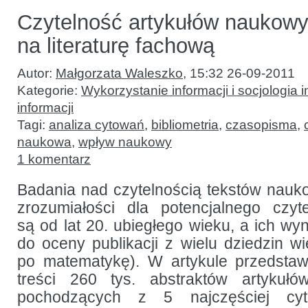
Czytelność artykułów naukowy
na literaturę fachową
Autor:
Małgorzata Waleszko
,
15:32 26-09-2011
Kategorie:
Wykorzystanie informacji i socjologia i
informacji
Tagi:
analiza cytowań
,
bibliometria
,
czasopisma
,
naukowa
,
wpływ naukowy
1 komentarz
Badania nad czytelnością tekstów nauk
zrozumiałości dla potencjalnego czyt
są od lat 20. ubiegłego wieku, a ich wyn
do oceny publikacji z wielu dziedzin 
po matematykę). W artykule przedstaw
treści 260 tys. abstraktów artykuł
pochodzących z 5 najczęściej cyto