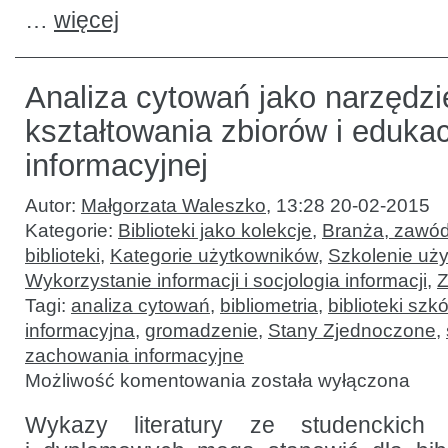
…
więcej
Analiza cytowań jako narzędzi
kształtowania zbiorów i edukac
informacyjnej
Autor:
Małgorzata Waleszko
,
13:28 20-02-2015
Kategorie:
Biblioteki jako kolekcje
,
Branża, zawód
biblioteki
,
Kategorie użytkowników
,
Szkolenie uż
Wykorzystanie informacji i socjologia informacji
,
Z
Tagi:
analiza cytowań
,
bibliometria
,
biblioteki sz
informacyjna
,
gromadzenie
,
Stany Zjednoczone
,
zachowania informacyjne
Analiza
Możliwość komentowania
została wyłączona
cytowań
jako
narzędzie
Wykazy literatury ze studenckich
kształtowania