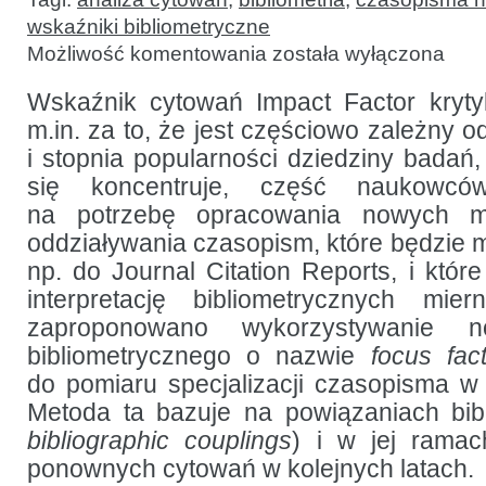
wskaźniki bibliometryczne
Focus
Możliwość komentowania
została wyłączona
factor:
dynamiczna
miara
Wskaźnik cytowań Impact Factor kryty
poziomu
m.in. za to, że jest częściowo zależny o
specjalizacji
czasopisma
i stopnia popularności dziedziny badań, 
się koncentruje, część naukowc
na potrzebę opracowania nowych m
oddziaływania czasopism, które będzie 
np. do Journal Citation Reports, i któr
interpretację bibliometrycznych mie
zaproponowano wykorzystywanie 
bibliometrycznego o nazwie
focus fac
do pomiaru specjalizacji czasopisma w
Metoda ta bazuje na powiązaniach bibl
bibliographic couplings
) i w jej ramac
ponownych cytowań w kolejnych latach.