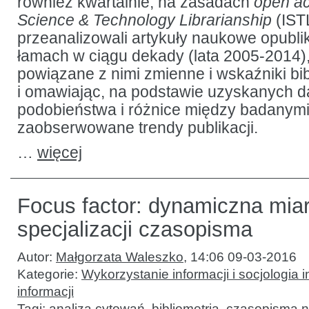
również kwartalnie, na zasadach
open a
Science & Technology Librarianship
(ISTL
przeanalizowali artykuły naukowe opubli
łamach w ciągu dekady (lata 2005-2014)
powiązane z nimi zmienne i wskaźniki bi
i omawiając, na podstawie uzyskanych d
podobieństwa i różnice między badanymi 
zaobserwowane trendy publikacji.
…
więcej
Focus factor: dynamiczna mia
specjalizacji czasopisma
Autor:
Małgorzata Waleszko
,
14:06 09-03-2016
Kategorie:
Wykorzystanie informacji i socjologia i
informacji
Tagi:
analiza cytowań
,
bibliometria
,
czasopisma 