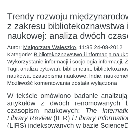
Trendy rozwoju międzynarodo
z zakresu bibliotekoznawstwa i
naukowej: analiza dwóch cza
Autor:
Małgorzata Waleszko
,
11:35 24-08-2012
Kategorie:
Bibliotekoznawstwo i informacja nauk
Wykorzystanie informacji i socjologia informacji
,
Ź
Tagi:
analiza cytowań
,
bibliometria
,
bibliotekozna
naukowa
,
czasopisma naukowe
,
Indie
,
naukomet
Trendy
Możliwość komentowania
została wyłączona
rozwoju
międzynarodowych
badań
W tekście omówiono badanie analizując
z zakresu
artykułów z dwóch renomowanych bi
bibliotekoznawstwa
i informacji
czasopism naukowych:
The Internati
naukowej:
analiza
Library Review
(IILR)
i Library Informat
dwóch
(LIRS) indeksowanych w bazie ScienceDi
czasopism