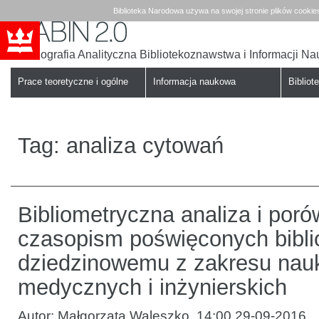
Biblioteka Narodowa używa na swojej stronie plików cookie
Bibliografia Analityczna Bibliotekoznawstwa i Informacji N
Babin
Biblioteka
Narodowa
Prace teoretyczne i ogólne
Informacja naukowa
Bibliote
Tag:
analiza cytowań
Bibliometryczna analiza i por
czasopism poświęconych bibli
dziedzinowemu z zakresu nauk
medycznych i inżynierskich
Autor:
Małgorzata Waleszko
,
14:00 29-09-2016