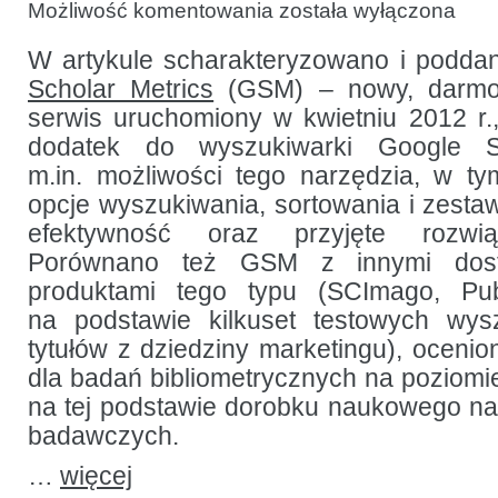
Google
Możliwość komentowania
została wyłączona
Scholar
Metrics
–
W artykule scharakteryzowano i podda
nowe
Scholar Metrics
(GSM) – nowy, darmow
narzędzie
bibliometryczne
serwis uruchomiony w kwietniu 2012 r.,
dodatek do wyszukiwarki Google S
m.in. możliwości tego narzędzia, w ty
opcje wyszukiwania, sortowania i zestaw
efektywność oraz przyjęte rozwią
Porównano też GSM z innymi dos
produktami tego typu (SCImago, Pub
na podstawie kilkuset testowych wy
tytułów z dziedziny marketingu), ocenio
dla badań bibliometrycznych na poziomi
na tej podstawie dorobku naukowego nau
badawczych.
…
więcej