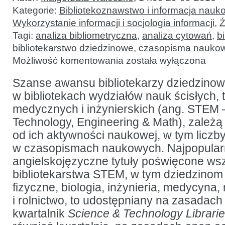
Kategorie:
Bibliotekoznawstwo i informacja nauk
Wykorzystanie informacji i socjologia informacji
,
Ź
Tagi:
analiza bibliometryczna
,
analiza cytowań
,
b
bibliotekarstwo dziedzinowe
,
czasopisma nauko
Bibliometryczna
Możliwość komentowania
została wyłączona
analiza
i porównanie
dwóch
Szanse awansu bibliotekarzy dziedzinow
czasopism
w bibliotekach wydziałów nauk ścisłych, 
poświęconych
bibliotekarstwu
medycznych i inżynierskich (ang. STEM 
dziedzinowemu
z zakresu
Technology, Engineering & Math), zależą
nauk
od ich aktywności naukowej, w tym liczby
ścisłych,
medycznych
w czasopismach naukowych. Najpopular
i inżynierskich
angielskojęzyczne tytuły poświęcone ws
bibliotekarstwa STEM, w tym dziedzinom 
fizyczne, biologia, inżynieria, medycyna,
i rolnictwo, to udostępniany na zasadach
kwartalnik
Science & Technology Librari