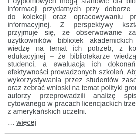
i dyplomowych mogą stanowić dla bibl
zbiorów
i edukacji
informacji przydatnych przy doborze
informacyjnej
do kolekcji oraz opracowywaniu p
informacyjnej. Z perspektywy kszt
przyjmuje się, że obserwowanie z
użytkowników bibliotek akademickich
wiedzę na temat ich potrzeb, z ko
edukacyjnej – że bibliotekarze wiedz
studenci, a ewaluacja ich dokona
efektywności prowadzonych szkoleń. A
wykorzystywania przez studentów zaso
oraz zebrać wnioski na temat polityki gro
autorzy przeprowadzili analizę spi
cytowanego w pracach licencjackich trze
z amerykańskich uczelni.
…
więcej