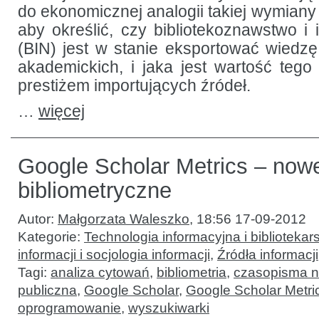
do ekonomicznej analogii takiej wymiany (
aby określić, czy bibliotekoznawstwo i
(BIN) jest w stanie eksportować wiedzę
akademickich, i jaka jest wartość tego 
prestiżem importujących źródeł.
…
więcej
Google Scholar Metrics – now
bibliometryczne
Autor:
Małgorzata Waleszko
,
18:56 17-09-2012
Kategorie:
Technologia informacyjna i bibliotekar
informacji i socjologia informacji
,
Źródła informacji
Tagi:
analiza cytowań
,
bibliometria
,
czasopisma 
publiczna
,
Google Scholar
,
Google Scholar Metri
oprogramowanie
,
wyszukiwarki