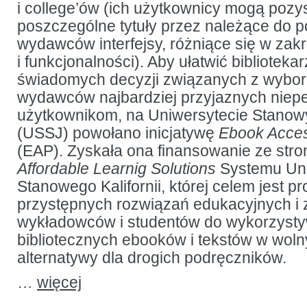
i college’ów (ich użytkownicy mogą pozy
poszczególne tytuły przez należące do 
wydawców interfejsy, różniące się w zak
i funkcjonalności). Aby ułatwić bibliote
świadomych decyzji związanych z wybor
wydawców najbardziej przyjaznych nie
użytkownikom, na Uniwersytecie Stano
(USSJ) powołano inicjatywę
Ebook Access
(EAP). Zyskała ona finansowanie ze stro
Affordable Learnig Solutions
Systemu Uni
Stanowego Kalifornii, której celem jest p
przystępnych rozwiązań edukacyjnych i
wykładowców i studentów do wykorzyst
bibliotecznych ebooków i tekstów w woln
alternatywy dla drogich podręczników.
…
więcej