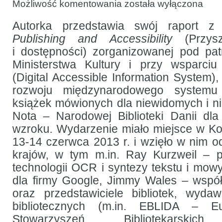
Publikowanie
Możliwość komentowania
została wyłączona
a dostępność:
przeszłość,
teraźniejszość,
Autorka przedstawia swój raport z
przyszłość
Publishing and Accessibility
(Przys
i dostępności) zorganizowanej pod pa
Ministerstwa Kultury i przy wsparci
(Digital Accessible Information System)
rozwoju międzynarodowego systemu
książek mówionych dla niewidomych i n
Nota – Narodowej Biblioteki Danii dl
wzroku. Wydarzenie miało miejsce w K
13-14 czerwca 2013 r. i wzięło w nim od
krajów, w tym m.in. Ray Kurzweil – p
technologii OCR i syntezy tekstu i mowy
dla firmy Google, Jimmy Wales – współz
oraz przedstawiciele bibliotek, wyda
bibliotecznych (m.in. EBLIDA – Eu
Stowarzyszeń Bibliotekarskich,