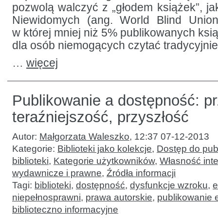
pozwolą walczyć z „głodem książek”, j
Niewidomych (ang. World Blind Union)
w której mniej niż 5% publikowanych ksi
dla osób niemogących czytać tradycyjni
…
więcej
Publikowanie a dostępność: pr
teraźniejszość, przyszłość
Autor:
Małgorzata Waleszko
,
12:37 07-12-2013
Kategorie:
Biblioteki jako kolekcje
,
Dostęp do publ
biblioteki
,
Kategorie użytkowników
,
Własność inte
wydawnicze i prawne
,
Źródła informacji
Tagi:
biblioteki
,
dostępność
,
dysfunkcje wzroku
,
e
niepełnosprawni
,
prawa autorskie
,
publikowanie 
biblioteczno informacyjne