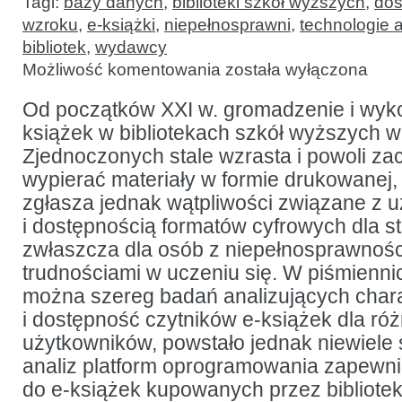
Tagi:
bazy danych
,
biblioteki szkół wyższych
,
dos
wzroku
,
e-książki
,
niepełnosprawni
,
technologie 
bibliotek
,
wydawcy
Czy
Możliwość komentowania
została wyłączona
e-
książki
są dla
Od początków XXI w. gromadzenie i wyko
każdego?
książek w bibliotekach szkół wyższych 
Ewaluacja
dostępności
Zjednoczonych stale wzrasta i powoli za
akademickich
platform
wypierać materiały w formie drukowanej, 
e-
zgłasza jednak wątpliwości związane z 
booków
i dostępnością formatów cyfrowych dla s
zwłaszcza dla osób z niepełnosprawności
trudnościami w uczeniu się. W piśmienni
można szereg badań analizujących char
i dostępność czytników e-książek dla ró
użytkowników, powstało jednak niewiele
analiz platform oprogramowania zapewni
do e-książek kupowanych przez bibliotek