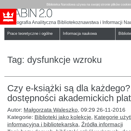
Biblioteka Narodowa używa na swojej stronie plików cookie
Bibliografia Analityczna Bibliotekoznawstwa i Informacji N
Babin
Biblioteka
Narodowa
Prace teoretyczne i ogólne
Informacja naukowa
Bibliote
Tag:
dysfunkcje wzroku
Czy e-książki są dla każdego
dostępności akademickich pla
Autor:
Małgorzata Waleszko
,
09:29 26-11-2016
Kategorie:
Biblioteki jako kolekcje
,
Kategorie uży
informacyjna i bibliotekarska
,
Źródła informacji