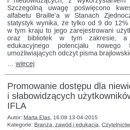
i niedowidzących, z wykorzystaniem 
Szczególną uwagę poświęcono kwest
alfabetu Braille’a w Stanach Zjedno
statystyk wynika, że tylko od 9 do 12%
w tym kraju to jego zarejestrowani użytk
oraz bibliotek w tym zakresie, a
edukacyjnego potencjału nowego t
umożliwiających odczyt pisma brajlowski
…
więcej
Promowanie dostępu dla niew
i słabowidzących użytkownikó
IFLA
Autor:
Marta Elas
,
16:08 13-04-2015
Kategorie:
Branża, zawód i edukacja
,
Czytelnict