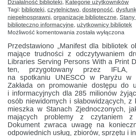
Działalność biblioteki
,
Kategorie użytkowników
Tagi:
biblioteki
,
czytelnictwo
,
dostępność
,
dysfunk
niepełnosprawni
,
organizacje biblioteczne
,
Stany
biblioteczno informacyjne
,
użytkownicy bibliotek
Promowanie
Możliwość komentowania
została wyłączona
dostępu
dla
niewidomych
Przedstawiono „Manifest dla bibliotek 
i słabowidzących
mające trudności z odczytywaniem dru
użytkowników:
manifest
Libraries Serving Persons With a Print D
IFLA
ten, przygotowany przez IFLA, 
na spotkaniu UNESCO w Paryżu w li
Zakłada on promowanie dostępu do us
i informacyjnych dla 285 milionów żyją
osób niewidomych i słabowidzących, z 
mieszka w Stanach Zjednoczonych, ja
mających problemy z czytaniem z
Dokument zwraca uwagę na konieczn
odpowiednich usług, zbiorów, sprzętu i in