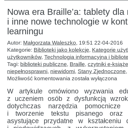
Nowa era Braille’a: tablety dl
i inne nowe technologie w kont
learningu
Autor:
Małgorzata Waleszko
,
19:51 22-04-2016
Kategorie:
Biblioteki jako kolekcje
,
Kategorie uży
użytkowników
,
Technologia informacyjna i bibliot
Tagi:
biblioteki publiczne
,
Braille
,
czytniki e-książ
niepełnosprawni
,
niewidomi
,
Stany Zjednoczone
Nowa
Możliwość komentowania
została wyłączona
era
Braille’a:
tablety
W artykule omówiono wyzwania edu
dla
z uczeniem osób z dysfunkcją wzrok
niewidomych
i inne
dotychczas narzędzia pomocnicze u
nowe
technologie
i tworzenie tekstu pisanego oraz
w kontekście
asystujące przydatne w kształceniu 
e-
learningu