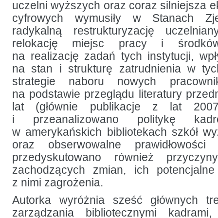
uczelni wyższych oraz coraz silniejsza e
wyższych
cyfrowych wymusiły w Stanach Zj
radykalną restrukturyzację uczelnian
relokację miejsc pracy i środkó
na realizację zadań tych instytucji, wp
na stan i strukturę zatrudnienia w t
strategie naboru nowych pracowni
na podstawie przeglądu literatury przed
lat (głównie publikacje z lat 200
i przeanalizowano politykę kad
w amerykańskich bibliotekach szkół wy
oraz obserwowalne prawidłowości
przedyskutowano również przyczyn
zachodzących zmian, ich potencjalne
z nimi zagrożenia.
Autorka wyróżnia sześć głównych tr
zarządzania bibliotecznymi kadram