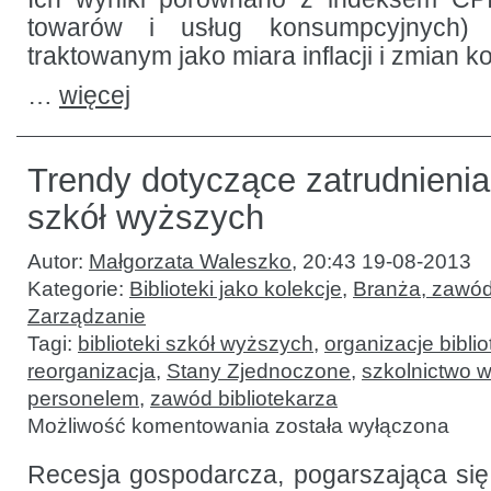
towarów i usług konsumpcyjnych) 
traktowanym jako miara inflacji i zmian 
…
więcej
Trendy dotyczące zatrudnienia
szkół wyższych
Autor:
Małgorzata Waleszko
,
20:43 19-08-2013
Kategorie:
Biblioteki jako kolekcje
,
Branża, zawód
Zarządzanie
Tagi:
biblioteki szkół wyższych
,
organizacje bibli
reorganizacja
,
Stany Zjednoczone
,
szkolnictwo 
personelem
,
zawód bibliotekarza
Trendy
Możliwość komentowania
została wyłączona
dotyczące
zatrudnienia
w bibliotekach
Recesja gospodarcza, pogarszająca się
szkół