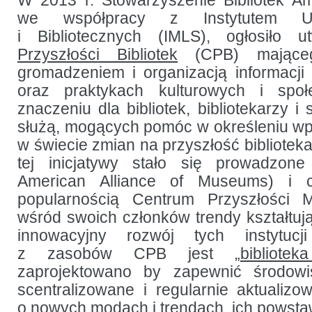
W 2013 r. Stowarzyszenie Bibliotek A
na podstawie
we współpracy z Instytutem U
analizy
nowych
i Bibliotecznych (IMLS), ogłosiło 
nurtów
i tendencji
Przyszłości Bibliotek
(CPB) mająceg
gromadzeniem i organizacją informacj
oraz praktykach kulturowych i sp
znaczeniu dla bibliotek, bibliotekarzy i
służą, mogących pomóc w określeniu w
w świecie zmian na przyszłość bibliotek
tej inicjatywy stało się prowadzo
American Alliance of Museums) i 
popularnością Centrum Przyszłości 
wśród swoich członków trendy kształtują
innowacyjny rozwój tych instytucj
z zasobów CPB jest „
bibliote
zaprojektowano by zapewnić środowi
scentralizowane i regularnie aktualiz
o nowych modach i trendach, ich powstaw