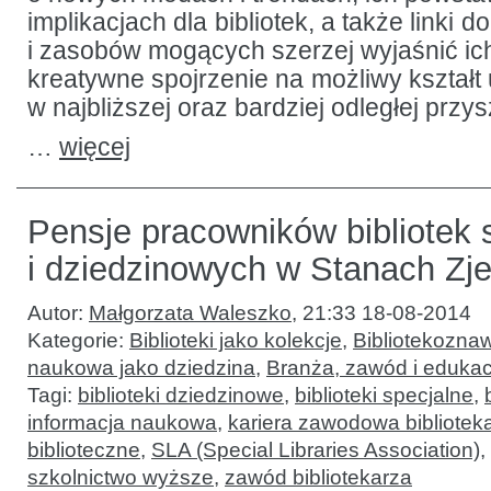
implikacjach dla bibliotek, a także linki d
i zasobów mogących szerzej wyjaśnić ich
kreatywne spojrzenie na możliwy kształt 
w najbliższej oraz bardziej odległej przys
…
więcej
Pensje pracowników bibliotek 
i dziedzinowych w Stanach Z
Autor:
Małgorzata Waleszko
,
21:33 18-08-2014
Kategorie:
Biblioteki jako kolekcje
,
Bibliotekoznaw
naukowa jako dziedzina
,
Branża, zawód i edukac
Tagi:
biblioteki dziedzinowe
,
biblioteki specjalne
,
informacja naukowa
,
kariera zawodowa bibliotek
biblioteczne
,
SLA (Special Libraries Association)
,
szkolnictwo wyższe
,
zawód bibliotekarza