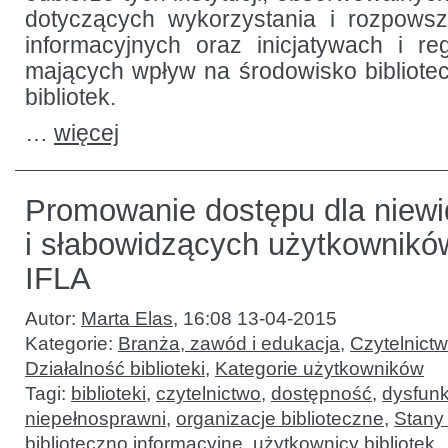
dotyczących wykorzystania i rozpows
informacyjnych oraz inicjatywach i r
mających wpływ na środowisko bibliote
bibliotek.
…
więcej
Promowanie dostępu dla niew
i słabowidzących użytkownikó
IFLA
Autor:
Marta Elas
,
16:08 13-04-2015
Kategorie:
Branża, zawód i edukacja
,
Czytelnict
Działalność biblioteki
,
Kategorie użytkowników
Tagi:
biblioteki
,
czytelnictwo
,
dostępność
,
dysfunk
niepełnosprawni
,
organizacje biblioteczne
,
Stany
biblioteczno informacyjne
,
użytkownicy bibliotek