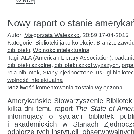
…
więcej
Nowy raport o stanie amerykań
Autor:
Małgorzata Waleszko
,
20:59 17-04-2015
Kategorie:
Biblioteki jako kolekcje
,
Branża, zawód
biblioteki
,
Wolność intelektualna
Tagi:
ALA (American Library Association)
,
badani
biblioteki szkolne
,
biblioteki szkół wyższych
,
orga
rola bibliotek
,
Stany Zjednoczone
,
usługi bibliot
wolność intelektualna
Nowy
Możliwość komentowania
została wyłączona
raport
o stanie
amerykańskich
Amerykańskie Stowarzyszenie Bibliotek
bibliotek
kilka dni temu raport
The State of Ameri
informujący o sytuacji bibliotek pub
i akademickich w Stanach Zjednocz
odbiorze tych instytucji, obserwowalnyc