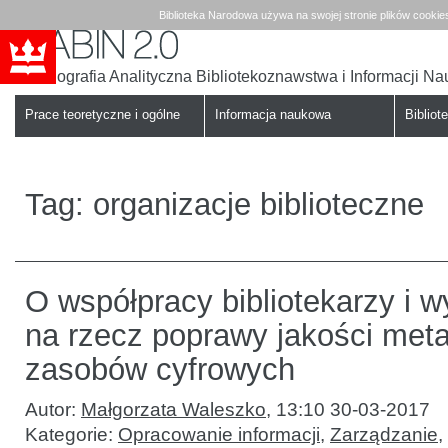
Biblioteka Narodowa używa na swojej stronie plików cookie
Bibliografia Analityczna Bibliotekoznawstwa i Informacji N
Babin
Biblioteka
Narodowa
Prace teoretyczne i ogólne
Informacja naukowa
Bibliote
Tag:
organizacje biblioteczne
O współpracy bibliotekarzy i
na rzecz poprawy jakości met
zasobów cyfrowych
Autor:
Małgorzata Waleszko
,
13:10 30-03-2017
Kategorie:
Opracowanie informacji
,
Zarządzanie
,