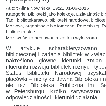
Autor:
Alina Nowińska
,
19:21 01-06-2015
Kategorie:
Biblioteki jako kolekcje
,
Działalność bib
Tagi:
bibliotekarstwo
,
biblioteki narodowe
,
bibliot
Moskwa
,
organizacje biblioteczne
,
Petersburg
,
R
bibliotekarskie
Rozwój
Możliwość komentowania
została wyłączona
sieci
bibliotecznej
w postkomunistycznej
W artykule scharakteryzowano o
Rosji:
bibliotecznej i zadania bibliotek w Zwi
trendy,
problemy
nakreślono główne kierunki zmian w
i perspektywy
i kierunki rozwoju bibliotek różnych ty
Status Biblioteki Narodowej uzys
placówki – nie tylko dawna Biblioteka i
ale też Biblioteka Publiczna im. Sa
w Petersburgu. Krótko zarysowano 
odpowiedzialności i kierunki działania.