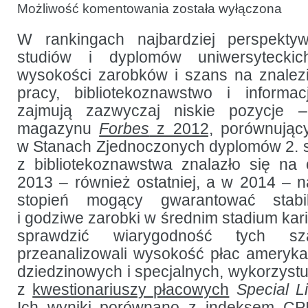
Pensje
Możliwość komentowania
została wyłączona
pracowników
bibliotek
specjalnych
W rankingach najbardziej perspekty
i dziedzinowych
studiów i dyplomów uniwersytecki
w Stanach
Zjednoczonych
wysokości zarobków i szans na znalezi
pracy, bibliotekoznawstwo i inform
zajmują zazwyczaj niskie pozycje
magazynu
Forbes
z 2012,
porównujący
w Stanach Zjednoczonych dyplomów 2. s
z bibliotekoznawstwa znalazło się na o
2013 – również ostatniej, a w 2014 – n
stopień mogący gwarantować stabil
i godziwe zarobki w średnim stadium kar
sprawdzić wiarygodność tych sz
przeanalizowali wysokość płac amerykań
dziedzinowych i specjalnych, wykorzystu
z
kwestionariuszy płacowych
Special L
Ich wyniki porównano z indeksem CP