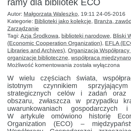
ramy dla bibliotek ECO
Autor:
Małgorzata Waleszko
,
19:11 24-05-2016
Kategorie:
Biblioteki jako kolekcje
,
Branża, zawód
Zarządzanie
Tagi:
Azja Środkowa
,
biblioteki narodowe
,
Bliski
(Economic Cooperation Organization)
,
EFLA (ECO
Libraries and Archives)
,
Organizacja Współpracy
organizacje biblioteczne
,
współpraca międzynar
Biblioteki
Możliwość komentowania
została wyłączona
narodowe
i współpraca
regionalna:
W wielu częściach świata, współpra
ramy
istotnym czynnikiem sprzyjającym
dla
bibliotek
strategicznych celów i zadań oraz
ECO
obszaru, zwłaszcza w przypadku k
uwarunkowaniach gospodarczych i 
W artykule omówiono historię Eco
Organization (ECO) – międzypańst