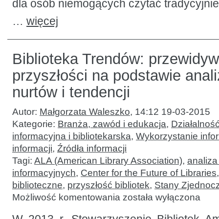
dla osób niemogących czytać tradycyjni
…
więcej
Biblioteka Trendów: przewidyw
przyszłości na podstawie anal
nurtów i tendencji
Autor:
Małgorzata Waleszko
,
14:12 19-03-2015
Kategorie:
Branża, zawód i edukacja
,
Działalność
informacyjna i bibliotekarska
,
Wykorzystanie infor
informacji
,
Źródła informacji
Tagi:
ALA (American Library Association)
,
analiza
informacyjnych
,
Center for the Future of Libraries
biblioteczne
,
przyszłość bibliotek
,
Stany Zjednoc
Biblioteka
Możliwość komentowania
została wyłączona
Trendów:
przewidywanie
przyszłości