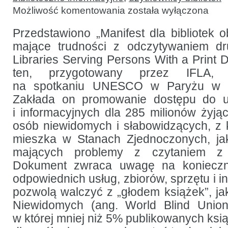
Promowanie
Możliwość komentowania
została wyłączona
dostępu
dla
niewidomych
Przedstawiono „Manifest dla bibliotek 
i słabowidzących
mające trudności z odczytywaniem dru
użytkowników:
manifest
Libraries Serving Persons With a Print D
IFLA
ten, przygotowany przez IFLA, 
na spotkaniu UNESCO w Paryżu w li
Zakłada on promowanie dostępu do us
i informacyjnych dla 285 milionów żyją
osób niewidomych i słabowidzących, z 
mieszka w Stanach Zjednoczonych, ja
mających problemy z czytaniem z
Dokument zwraca uwagę na konieczn
odpowiednich usług, zbiorów, sprzętu i in
pozwolą walczyć z „głodem książek”, j
Niewidomych (ang. World Blind Union)
w której mniej niż 5% publikowanych ksi