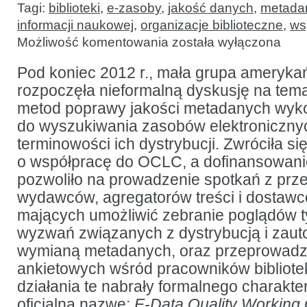
Tagi:
biblioteki
,
e-zasoby
,
jakość danych
,
metada
informacji naukowej
,
organizacje biblioteczne
,
ws
O
Możliwość komentowania
została wyłączona
współpracy
bibliotekarzy
i wydawców
Pod koniec 2012 r., mała grupa amerykań
na rzecz
rozpoczęła nieformalną dyskusję na tema
poprawy
jakości
metod poprawy jakości metadanych wyk
metadanych
zasobów
do wyszukiwania zasobów elektroniczny
cyfrowych
terminowości ich dystrybucji. Zwróciła si
o współpracę do OCLC, a dofinansowanie 
pozwoliło na prowadzenie spotkań z prze
wydawców, agregatorów treści i dostawc
mających umożliwić zebranie poglądów t
wyzwań związanych z dystrybucją i zau
wymianą metadanych, oraz przeprowadz
ankietowych wśród pracowników bibliotek
działania te nabrały formalnego charakte
oficjalną nazwę:
E-Data Quality Working