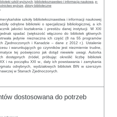
iblioteki szkół wyższych
,
bibliotekoznawstwo i informacja naukowa
,
e-
kolnictwo wyższe
,
zbiory biblioteczne
a
merykańskie szkoły bibliotekoznawstwa i informacji naukowej
wa
ły odrębne biblioteki o specjalizacji bibliologicznej, a ich
nik jakości kształcenia i prestiżu danej instytucji. W XXI
 jednak spadać (większość włączono do bibliotek głównych
rzetrwała jedynie nieznaczna ich część (8 na 55 programów
h Zjednoczonych i Kanadzie – dane z 2012 r.). Ustalenie
rocesu i warunkujących go czynników jest niezmiernie trudne,
matyce tej poświęcono jak dotąd niewiele uwagi. Autorka
ch dostępnych źródeł, próbując określić liczbę bibliotek
 XX i na początku XXI w., daty ich powstawania i zamykania
ygmatu odrębnych, wydziałowych bibliotek BIN w szerszym
koznawczej w Stanach Zjednoczonych.
ntów dostosowana do potrzeb