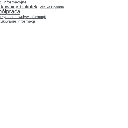
gi informacyjne
tkownicy bibliotek
Wielka Brytania
półpraca
rzystanie i wpływ informacji
ukiwanie informacji