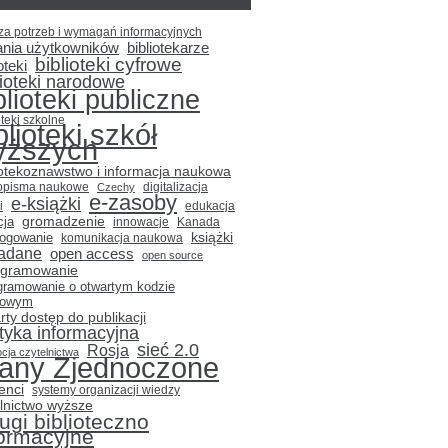
za potrzeb i wymagań informacyjnych
ania użytkowników
bibliotekarze
biblioteki cyfrowe
oteki
lioteki narodowe
blioteki publiczne
oteki szkolne
blioteki szkół
yższych
iotekoznawstwo i informacja naukowa
opisma naukowe
Czechy
digitalizacja
e-zasoby
e-książki
i
edukacja
gromadzenie
cja
innowacje
Kanada
książki
logowanie
komunikacja naukowa
adane
open access
open source
ogramowanie
gramowanie o otwartym kodzie
łowym
rty dostęp do publikacji
ityka informacyjna
sieć 2.0
Rosja
cja czytelnictwa
tany Zjednoczone
enci
systemy organizacji wiedzy
lnictwo wyższe
ugi biblioteczno
formacyjne