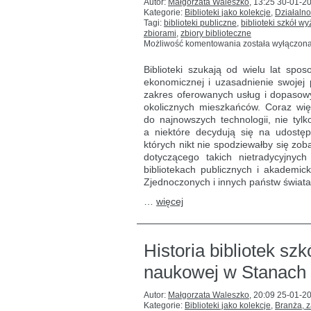
Autor:
Małgorzata Waleszko
,
13:25 30-01-2
Kategorie:
Biblioteki jako kolekcje
,
Działalno
Tagi:
biblioteki publiczne
,
biblioteki szkół w
zbiorami
,
zbiory biblioteczne
Od
Możliwość komentowania
została wyłączon
iPadów
po wędki,
Biblioteki szukają od wielu lat spo
czyli
ekonomicznej i uzasadnienie swojej 
co
zakres oferowanych usług i dopasowy
można
wypożyczyć
okolicznych mieszkańców. Coraz wię
w bibliotece…
do najnowszych technologii, nie ty
a niektóre decydują się na udostęp
których nikt nie spodziewałby się zob
dotyczącego takich nietradycyjny
bibliotekach publicznych i akademick
Zjednoczonych i innych państw świata
…
więcej
Historia bibliotek sz
naukowej w Stanach
Autor:
Małgorzata Waleszko
,
20:09 25-01-2
Kategorie:
Biblioteki jako kolekcje
,
Branża, 