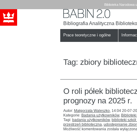
Biblioteka Narodowa u
Bibliografia Analityczna Bibliote
Babin
Biblioteka
Narodowa
Prace teoretyczne i ogólne
Informa
Tag:
zbiory bibliotec
O roli półek bibliote
prognozy na 2025 r.
Autor:
Małgorzata Waleszko
,
14:04 20-07-2
Kategorie:
Badania użytkowników
,
Biblioteki
Tagi:
badania użytkowników
,
biblioteki szkó
przestrzeń biblioteczna
,
udostępnianie zbio
O
Możliwość komentowania
została wyłączon
roli