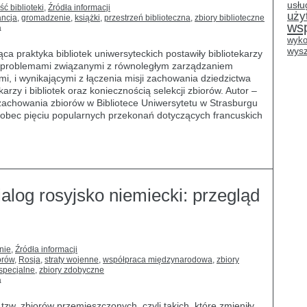
usłu
ść biblioteki
,
Źródła informacji
uży
ancja
,
gromadzenie
,
książki
,
przestrzeń biblioteczna
,
zbiory biblioteczne
ws
a
wyko
wysz
ąca praktyka bibliotek uniwersyteckich postawiły bibliotekarzy
z problemami związanymi z równoległym zarządzaniem
i, i wynikającymi z łączenia misji zachowania dziedzictwa
karzy i bibliotek oraz koniecznością selekcji zbiorów. Autor –
 zachowania zbiorów w Bibliotece Uniwersytetu w Strasburgu
wobec pięciu popularnych przekonań dotyczących francuskich
ialog rosyjsko niemiecki: przegląd
nie
,
Źródła informacji
orów
,
Rosja
,
straty wojenne
,
współpraca międzynarodowa
,
zbiory
 specjalne
,
zbiory zdobyczne
y
a
zw. zbiorów przemieszczonych, czyli takich, które zmieniły