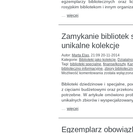
egzemplarzy bibliotecznych oraz l
rosyjskim bibliotekom i innym organiz
…
więcej
Zamykanie bibliotek s
unikalne kolekcje
Autor:
Marta Elas
,
21:09 20-11-2014
Kategorie:
Biblioteki jako kolekcje
,
Działalno
Tagi:
biblioteki specjalne
,
finanse/koszty
,
Ka
biblioteczno informacyjne
,
zbiory bibliotecz
Zamykanie
Możliwość komentowania
została wyłączon
bibliotek
specjalistycznych:
Biblioteki dziedzinowe i specjalne, p
jak
z cięciami budżetowymi oraz przekonan
chronić
potrzebne. W artykule omówiono probl
unikalne
kolekcje
unikalnych zbiorów i wyspecjalizowan
…
więcej
Egzemplarz obowiązk