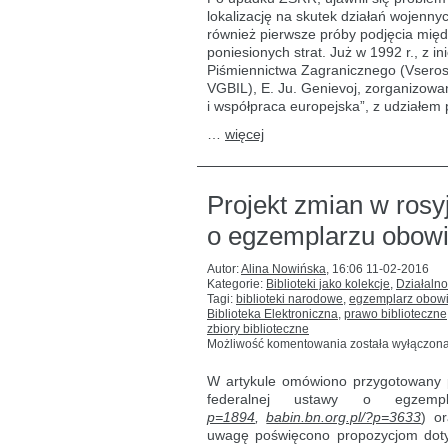
niemiecki:
lokalizację na skutek działań wojenn
przegląd
również pierwsze próby podjęcia mię
prac
poniesionych strat. Już w 1992 r., z i
Piśmiennictwa Zagranicznego (Vseross
VGBIL), E. Ju. Genievoj, zorganizowan
i współpraca europejska”, z udziałem p
…
więcej
Projekt zmian w rosyj
o egzemplarzu obo
Autor:
Alina Nowińska
,
16:06 11-02-2016
Kategorie:
Biblioteki jako kolekcje
,
Działalno
Tagi:
biblioteki narodowe
,
egzemplarz obow
Biblioteka Elektroniczna
,
prawo biblioteczne
zbiory biblioteczne
Projekt
Możliwość komentowania
została wyłączon
zmian
w rosyjskiej
W artykule omówiono przygotowany pr
federalnej
federalnej ustawy o egzemp
ustawie
p=1894
,
babin.bn.org.pl/?p=3633
) o
o egzemplarzu
obowiązkowym
uwagę poświęcono propozycjom dot