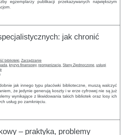
iczby egzemplarzy publikacji przekazywanych największym
acjom.
pecjalistycznych: jak chronić
ść biblioteki
,
Zarządzanie
nada
,
kryzys finansowy
,
reorganizacja
,
Stany Zjednoczone
,
usługi
ne
a
odobnie jak innego typu placówki biblioteczne, muszą walczyć
iem, że jedynie generują koszty i w erze cyfrowej nie są już
emy wynikające z likwidowania takich bibliotek oraz losy ich
ych usług po zamknięciu.
owy – praktyka, problemy