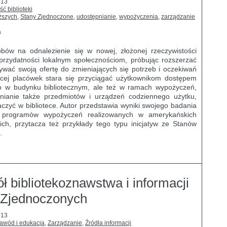
013
ść biblioteki
yższych
,
Stany Zjednoczone
,
udostępnianie
,
wypożyczenia
,
zarządzanie
a
sobów na odnalezienie się w nowej, złożonej rzeczywistości
przydatności lokalnym społecznościom, próbując rozszerzać
wać swoją ofertę do zmieniających się potrzeb i oczekiwań
cej placówek stara się przyciągać użytkownikom dostępem
lko w budynku bibliotecznym, ale też w ramach wypożyczeń,
nianie także przedmiotów i urządzeń codziennego użytku,
aczyć w bibliotece. Autor przedstawia wyniki swojego badania
ch programów wypożyczeń realizowanych w amerykańskich
ich, przytacza też przykłady tego typu inicjatyw ze Stanów
.
kół bibliotekoznawstwa i informacji
 Zjednoczonych
013
zawód i edukacja
,
Zarządzanie
,
Źródła informacji