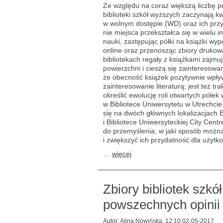
półek
Ze względu na coraz większą liczbę p
bibliotecznych
biblioteki szkół wyższych zaczynają 
w bibliotece
w wolnym dostępie (WD) oraz ich przy
akademickiej
–
nie miejsca przekształca się w wielu i
prognozy
nauki, zastępując półki na książki w
na 2025
online oraz przenosząc zbiory drukow
r.
bibliotekach regały z książkami zajmu
powierzchni i cieszą się zainteresowa
że obecność książek pozytywnie wpływa
zainteresowanie literaturą; jest też 
określić ewolucję roli otwartych półek
w Bibliotece Uniwersytetu w Utrechc
się na dwóch głównych lokalizacjach 
i Bibliotece Uniwersyteckiej City Cent
do przemyślenia, w jaki sposób można 
i zwiększyć ich przydatność dla użytk
…
więcej
Zbiory bibliotek szk
powszechnych opinii
Autor:
Alina Nowińska
,
12:10 02-05-2017