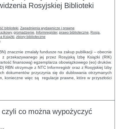
widzenia Rosyjskiej Biblioteki
ść biblioteki
,
Zagadnienia wydawnicze i prawne
iązkowy
,
gromadzenie
,
Informregister
,
prawo biblioteczne
,
Rosja
,
a Książki
,
zbiory biblioteczne
a
BN) znacznie zmalały fundusze na zakup publikacji – obecnie
 z przekazywanego jej przez Rosyjską Izbę Książki (RIK)
 wartość finansową) egzemplarza obowiązkowego (eo) druków.
VD) RBN otrzymuje z NTC Informregistr oraz z Rosyjskiej Izby
tych dokumentów przyczynia się do dublowania otrzymanych
m, konieczne więc są regulacje prawne, które w przyszłości
 czyli co można wypożyczyć