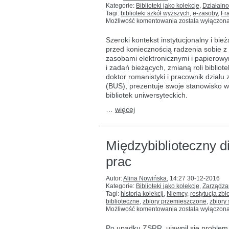
Kategorie:
Biblioteki jako kolekcje
,
Działalno
Tagi:
biblioteki szkół wyższych
,
e-zasoby
,
Fr
Zbiory
Możliwość komentowania
została wyłączon
bibliotek
szkół
Szeroki kontekst instytucjonalny i bież
wyższych
przed koniecznością radzenia sobie 
we
zasobami elektronicznymi i papierowym
Francji:
ocena
i zadań bieżących, zmianą roli bibliote
powszechnych
doktor romanistyki i pracownik działu
opinii
(BUS), prezentuje swoje stanowisko 
bibliotek uniwersyteckich.
…
więcej
Międzybiblioteczny d
prac
Autor:
Alina Nowińska
,
14:27 30-12-2016
Kategorie:
Biblioteki jako kolekcje
,
Zarządza
Tagi:
historia kolekcji
,
Niemcy
,
restytucja zbi
biblioteczne
,
zbiory przemieszczone
,
zbiory
Międzybiblioteczn
Możliwość komentowania
została wyłączon
dialog
rosyjsko
Po upadku ZSRR, ujawnił się problem t