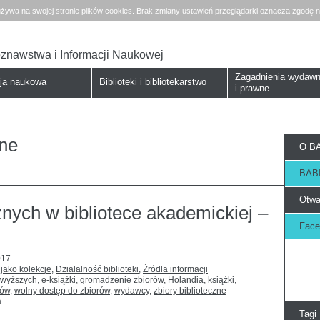
żywa na swojej stronie plików cookies. Brak zmiany ustawień przeglądarki oznacza zgodę n
koznawstwa i Informacji Naukowej
Zagadnienia wydawn
cja naukowa
Biblioteki i bibliotekarstwo
i prawne
zne
O BA
BABI
Otwa
cznych w bibliotece akademickiej –
Face
017
 jako kolekcje
,
Działalność biblioteki
,
Źródła informacji
ł wyższych
,
e-książki
,
gromadzenie zbiorów
,
Holandia
,
książki
,
rów
,
wolny dostęp do zbiorów
,
wydawcy
,
zbiory biblioteczne
a
Tagi