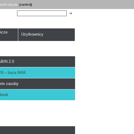
a ich użycie.
[zamknij]
Szukaj:
icze
Użytkownicy
BIN 2.0
N – baza MAK
rte zasoby
book