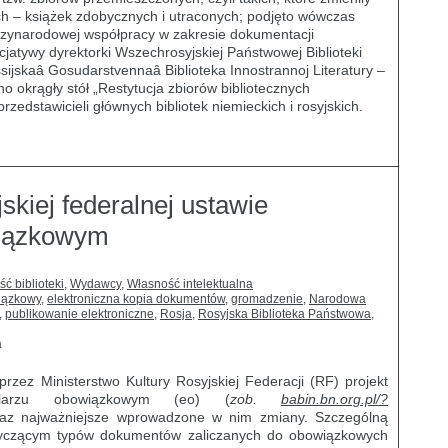
ych – książek zdobycznych i utraconych; podjęto wówczas
dzynarodowej współpracy w zakresie dokumentacji
nicjatywy dyrektorki Wszechrosyjskiej Państwowej Biblioteki
ijskaâ Gosudarstvennaâ Biblioteka Innostrannoj Literatury –
o okrągły stół „Restytucja zbiorów bibliotecznych
rzedstawicieli głównych bibliotek niemieckich i rosyjskich.
skiej federalnej ustawie
wiązkowym
ść biblioteki
,
Wydawcy
,
Własność intelektualna
iązkowy
,
elektroniczna kopia dokumentów
,
gromadzenie
,
Narodowa
,
publikowanie elektroniczne
,
Rosja
,
Rosyjska Biblioteka Państwowa
,
a
zez Ministerstwo Kultury Rosyjskiej Federacji (RF) projekt
larzu obowiązkowym (eo) (
zob.
babin.bn.org.pl/?
raz najważniejsze wprowadzone w nim zmiany. Szczególną
yczącym typów dokumentów zaliczanych do obowiązkowych