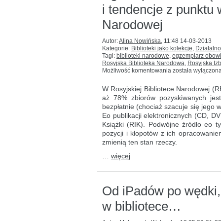
i tendencje z punktu 
Narodowej
Autor:
Alina Nowińska
,
11:48 14-03-2013
Kategorie:
Biblioteki jako kolekcje
,
Działalno
Tagi:
biblioteki narodowe
,
egzemplarz obow
Rosyjska Biblioteka Narodowa
,
Rosyjska Izb
Egzemplarz
Możliwość komentowania
została wyłączon
obowiązkowy
–
W Rosyjskiej Bibliotece Narodowej (R
praktyka,
aż 78% zbiorów pozyskiwanych jest
problemy
bezpłatnie (chociaż szacuje się jego
i tendencje
z punktu
Eo publikacji elektronicznych (CD, D
widzenia
Książki (RIK). Podwójne źródło eo 
Rosyjskiej
pozycji i kłopotów z ich opracowanie
Biblioteki
zmienią ten stan rzeczy.
Narodowej
…
więcej
Od iPadów po wędki,
w bibliotece…