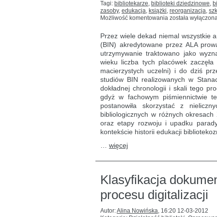
Tagi:
bibliotekarze
,
biblioteki dziedzinowe
,
b
zasoby
,
edukacja
,
książki
,
reorganizacja
,
sz
Historia
Możliwość komentowania
została wyłączon
bibliotek
szkół
Przez wiele dekad niemal wszystkie a
bibliotekoznawst
(BIN) akredytowane przez ALA prowadzi
i informacji
utrzymywanie traktowano jako wyznacz
naukowej
w Stanach
wieku liczba tych placówek zaczęła
Zjednoczonych
macierzystych uczelni) i do dziś p
studiów BIN realizowanych w Stanac
dokładnej chronologii i skali tego p
gdyż w fachowym piśmiennictwie te
postanowiła skorzystać z nieliczny
bibliologicznych w różnych okresach
oraz etapy rozwoju i upadku parad
kontekście historii edukacji bibliote
…
więcej
Klasyfikacja dokume
procesu digitalizacji
Autor:
Alina Nowińska
,
16:20 12-03-2012