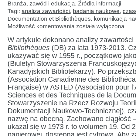
Branża, zawód i edukacja
,
Źródła informacji
Tagi:
analiza zawartości
,
badania naukowe
,
czas
Documentation et Bibliothèques
,
komunikacja n
Analiza
Możliwość komentowania
została wyłączona
zawartości
czasopisma
Documentation
W artykule dokonano analizy zawartości
et
Bibliothèques
(DB) za lata 1973-2013. C
Bibliothèques
za lata
ukazywać się w 1955 r., początkowo jak
1973-
2013
(Biuletyn Stowarzyszenia Francuskojęz
Kanadyjskich Bibliotekarzy). Po przeksz
(Association Canadienne des Bibliothéc
Française) w ASTED (Association pour 
Sciences et des Techniques de la Docum
Stowarzyszenie na Rzecz Rozwoju Teorii 
Dokumentacji Naukowo-Technicznej), cz
nazwę na obecną. Zachowano ciągłość – 
ukazał się w 1973 r. to wolumen 19. Od 20
papierowej, dostępna jest cyfrowa. Aby 