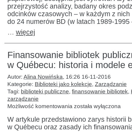
przejrzystość analizy, badany okres podz
odcinków czasowych – w każdym z nich 
do 24 numerów BD (w latach 1989-1995 
…
więcej
Finansowanie bibliotek public
w Québecu: historia i modele
Autor:
Alina Nowińska
,
16:26 16-11-2016
Kategorie:
Biblioteki jako kolekcje
,
Zarządzanie
Tagi:
biblioteki publiczne
,
finansowanie bibliotek
,
zarządzanie
Finansowanie
Możliwość komentowania
została wyłączona
bibliotek
publicznych
w Québecu:
W artykule przedstawiono zarys historii b
historia
w Québecu oraz zasady ich finansowania
i modele
ekonomiczne