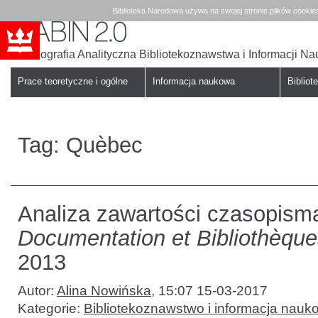
Biblioteka Narodowa używa na swojej stronie plików cookie
Bibliografia Analityczna Bibliotekoznawstwa i Informacji N
Babin
Biblioteka
Narodowa
Prace teoretyczne i ogólne
Informacja naukowa
Bibliote
Tag:
Quèbec
Analiza zawartości czasopism
Documentation et Bibliothèqu
2013
Autor:
Alina Nowińska
,
15:07 15-03-2017
Kategorie:
Bibliotekoznawstwo i informacja nauk