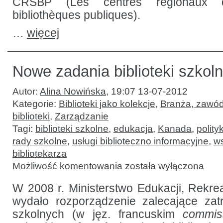
CRSBP (Les centres régionaux 
bibliothèques publiques).
…
więcej
Nowe zadania biblioteki szkoln
Autor:
Alina Nowińska
,
19:07 13-07-2012
Kategorie:
Biblioteki jako kolekcje
,
Branża, zawód
biblioteki
,
Zarządzanie
Tagi:
biblioteki szkolne
,
edukacja
,
Kanada
,
polit
rady szkolne
,
usługi biblioteczno informacyjne
,
w
bibliotekarza
Nowe
Możliwość komentowania
została wyłączona
zadania
biblioteki
szkolnej
W 2008 r. Ministerstwo Edukacji, Rekrea
wydało rozporządzenie zalecające zat
szkolnych (w jęz. francuskim
commis