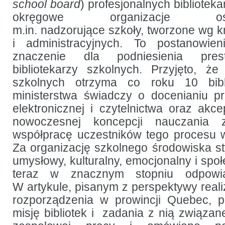
school board
) profesjonalnych bibliotek
okręgowe organizacje oświato
m.in. nadzorujące szkoły, tworzone wg k
i administracyjnych. To postanowie
znaczenie dla podniesienia pre
bibliotekarzy szkolnych. Przyjęto, 
szkolnych otrzyma co roku 10 bibli
ministerstwa świadczy o docenianiu pr
elektronicznej i czytelnictwa oraz akce
nowoczesnej koncepcji nauczania za
współpracę uczestników tego procesu w
Za organizację szkolnego środowiska s
umysłowy, kulturalny, emocjonalny i spo
teraz w znacznym stopniu odpowiad
W artykule, pisanym z perspektywy realiz
rozporządzenia w prowincji Quebec, 
misję bibliotek i zadania z nią związan