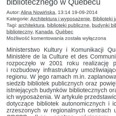
bibliotecznego w Quebécu
Autor:
Alina Nowińska
,
13:14 19-09-2014
Kategorie:
Architektura i wyposażenie
,
Biblioteki 
Tagi:
architektura
,
biblioteki publiczne
,
budynki bi
biblioteczny
,
Kanada
,
Quèbec
Program
Możliwość komentowania
została wyłączona
wspierania
budownictwa
bibliotecznego
Ministerstwo Kultury i Komunikacji
w Quebécu
Ministère de la Culture et des Commun
rozpoczęło w 2001 roku realizację 
i rozbudowy infrastruktury umożliwiając
regionu. W jego ramach m.in. zaplano
siedzib bibliotek publicznych oraz powi
istniejących budynków bibliotecznych o
ich wyposażenia. W artykule przedstawi
dotyczące bibliotek autonomicznych i ich 
zrzeszonych w regionalnych centrach u