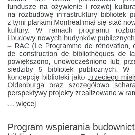
Montrealu
fundusze na ożywienie i rozwój kultur
na rozbudowę infrastruktury bibliotek p
z tymi planami Montreal miał się stać n
kultury. W ramach programu rozbud
i budowy nowych budynków publicznych
– RAC (Le Programme de rénovation, d
de construction de bibliothèques de la
powiększono, unowocześniono lub prz
siedziby 5 bibliotek publicznych. W
koncepcję biblioteki jako
„trzeciego miej
Oldenburga oraz szczegółowo schara
perspektywy projekty zrealizowane w r
…
więcej
Program wspierania budownic