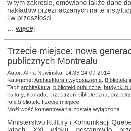
w tym zakresie, omówiono także dane d
nakładów przeznaczanych na te instytuc
i w przeszłości.
…
więcej
Trzecie miejsce: nowa generacj
publicznych Montrealu
Autor:
Alina Nowińska
,
14:38 24-09-2014
Kategorie:
Architektura i wyposażenie
,
Biblioteki 
Tagi:
architektura
,
biblioteki publiczne
,
budynki bi
kultury
,
Kanada
,
przestrzeń biblioteczna
,
przestr
rola bibliotek
,
trzecie miejsce
Trzecie
Możliwość komentowania
została wyłączona
miejsce:
nowa
generacja
Ministerstwo Kultury i Komunikacji Qué
bibliotek
latach XXI wieku postanowiło prz
publicznych