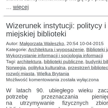
…
więcej
Wizerunek instytucji: politycy i
miejskiej biblioteki
Autor:
Małgorzata Waleszko
,
20:54 10-04-2015
Kategorie:
Architektura i wyposażenie
,
Biblioteki 
Wykorzystanie informacji i socjologia informacji
Tagi:
architektura
,
biblioteki publiczne
,
budynki bi
Norwegia
,
polityka kulturalna
,
przestrzeń bibliote
rozwój miasta
,
Wielka Brytania
Wizerunek
Możliwość komentowania
została wyłączona
instytucji:
politycy
i projekt
W latach 90. ubiegłego wieku zac
miejskiej
potrzebę przeznaczania pieni
biblioteki
na utrzymywanie fizycznych zbi