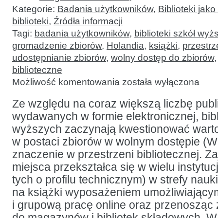
Kategorie:
Badania użytkowników
,
Biblioteki jako
biblioteki
,
Źródła informacji
Tagi:
badania użytkowników
,
biblioteki szkół wyż
gromadzenie zbiorów
,
Holandia
,
książki
,
przestrz
udostępnianie zbiorów
,
wolny dostęp do zbiorów
biblioteczne
O
Możliwość komentowania
została wyłączona
roli
półek
bibliotecznych
Ze względu na coraz większą liczbę pub
w bibliotece
wydawanych w formie elektronicznej, bibl
akademickiej
–
wyższych zaczynają kwestionować warto
prognozy
na 2025
w postaci zbiorów w wolnym dostępie (WD
r.
znaczenie w przestrzeni bibliotecznej. 
miejsca przekształca się w wielu instytu
tych o profilu technicznym) w strefy nauki
na książki wyposażeniem umożliwiający
i grupową pracę online oraz przenosząc
do magazynów i bibliotek składowych. W 