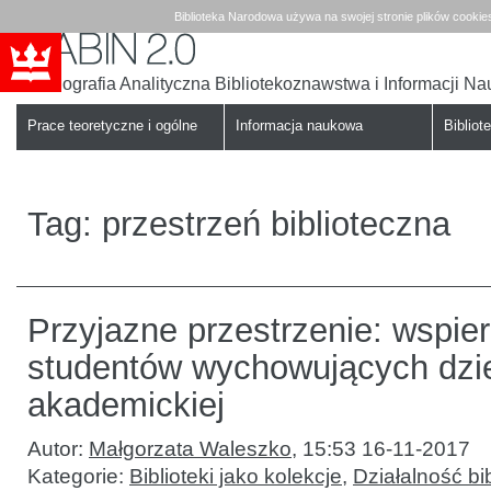
Biblioteka Narodowa używa na swojej stronie plików cookie
Bibliografia Analityczna Bibliotekoznawstwa i Informacji N
Babin
Biblioteka
Narodowa
Prace teoretyczne i ogólne
Informacja naukowa
Bibliote
Tag:
przestrzeń biblioteczna
Przyjazne przestrzenie: wspie
studentów wychowujących dziec
akademickiej
Autor:
Małgorzata Waleszko
,
15:53 16-11-2017
Kategorie:
Biblioteki jako kolekcje
,
Działalność bib