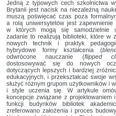
się
Jedną z typowych cech szkolnictwa w
w bibliotece
Brytanii jest nacisk na niezależną nauk
uniwersyteckiej
muszą poświęcać czas poza formalnym
a rolą uniwersytetów jest zapewnienie 
w których mogą się samodzielnie uc
zadanie to realizują biblioteki, które 
nowych technik i praktyk pedagogi
hybrydowe formy kształcenia (
blen
odwrócone nauczanie (
flipped c
dostosowywać się do nowych ocz
dotyczących lepszych i bardziej zróżn
edukacyjnych, i przekształcać swoje wn
służyć różnym grupom użytkowników i w
i style uczenia się. W artykule om
koncepcje związane z projektowaniem 
funkcji budynków bibliotek akademi
zreferowano założenia i proces budo