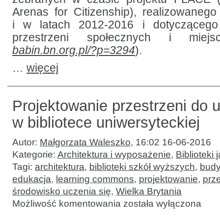
Arenas for Citizenship), realizowanego
i w latach 2012-2016 i dotyczącego r
przestrzeni społecznych i miej
babin.bn.org.pl/?p=3294
).
…
więcej
Projektowanie przestrzeni do u
w bibliotece uniwersyteckiej
Autor:
Małgorzata Waleszko
,
16:02 16-06-2016
Kategorie:
Architektura i wyposażenie
,
Biblioteki 
Tagi:
architektura
,
biblioteki szkół wyższych
,
budy
edukacja
,
learning commons
,
projektowanie
,
prze
środowisko uczenia się
,
Wielka Brytania
Projektowanie
Możliwość komentowania
została wyłączona
przestrzeni
do uczenia