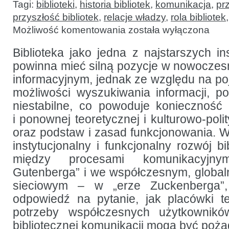
Tagi:
biblioteki
,
historia bibliotek
,
komunikacja
,
pr
przyszłość bibliotek
,
relacje władzy
,
rola bibliotek
Transformacje
Możliwość komentowania
została wyłączona
bibliotecznej
komunikacji:
od Gutenberga
Biblioteka jako jedna z najstarszych in
do Zuckenberga
powinna mieć silną pozycje w nowocze
informacyjnym, jednak ze względu na po
możliwości wyszukiwania informacji, poł
niestabilne, co powoduje konieczność
i ponownej teoretycznej i kulturowo-polit
oraz podstaw i zasad funkcjonowania. 
instytucjonalny i funkcjonalny rozwój bi
między procesami komunikacyjny
Gutenberga” i we współczesnym, globa
sieciowym – w „erze Zuckenberga”,
odpowiedź na pytanie, jak placówki 
potrzeby współczesnych użytkowników
bibliotecznej komunikacji mogą być pożą