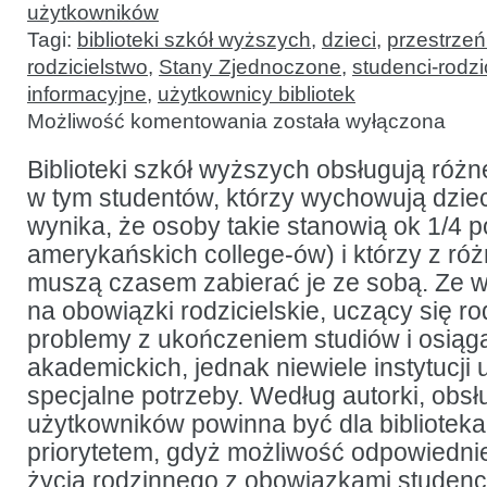
użytkowników
Tagi:
biblioteki szkół wyższych
,
dzieci
,
przestrzeń
rodzicielstwo
,
Stany Zjednoczone
,
studenci-rodz
informacyjne
,
użytkownicy bibliotek
Przyjazne
Możliwość komentowania
została wyłączona
przestrzenie:
wspieranie
studentów
Biblioteki szkół wyższych obsługują róż
wychowujących
w tym studentów, którzy wychowują dzieci
dzieci
w bibliotece
wynika, że osoby takie stanowią ok 1/4 p
akademickiej
amerykańskich college-ów) i którzy z ró
muszą czasem zabierać je ze sobą. Ze 
na obowiązki rodzicielskie, uczący się r
problemy z ukończeniem studiów i osią
akademickich, jednak niewiele instytucji 
specjalne potrzeby. Według autorki, obsł
użytkowników powinna być dla bibliotek
priorytetem, gdyż możliwość odpowiedn
życia rodzinnego z obowiązkami studen