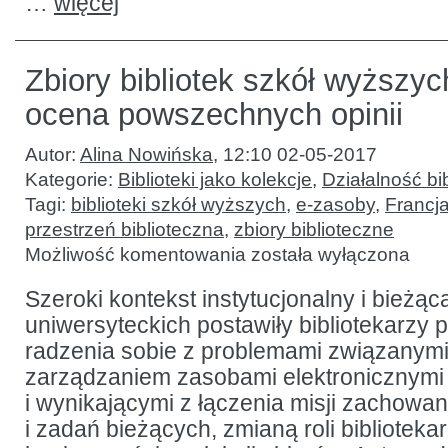
…
więcej
Zbiory bibliotek szkół wyższyc
ocena powszechnych opinii
Autor:
Alina Nowińska
,
12:10 02-05-2017
Kategorie:
Biblioteki jako kolekcje
,
Działalność bib
Tagi:
biblioteki szkół wyższych
,
e-zasoby
,
Francj
przestrzeń biblioteczna
,
zbiory biblioteczne
Zbiory
Możliwość komentowania
została wyłączona
bibliotek
szkół
wyższych
Szeroki kontekst instytucjonalny i bieżąca
we
uniwersyteckich postawiły bibliotekarzy 
Francji:
ocena
radzenia sobie z problemami związanym
powszechnych
opinii
zarządzaniem zasobami elektronicznymi 
i wynikającymi z łączenia misji zachowan
i zadań bieżących, zmianą roli bibliotekarz