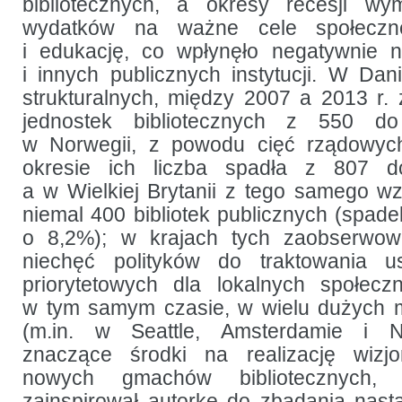
bibliotecznych, a okresy recesji wym
wydatków na ważne cele społeczn
i edukację, co wpłynęło negatywnie n
i innych publicznych instytucji. W Dani
strukturalnych, między 2007 a 2013 r.
jednostek bibliotecznych z 550 d
w Norwegii, z powodu cięć rządowyc
okresie ich liczba spadła z 807 
a w Wielkiej Brytanii z tego samego w
niemal 400 bibliotek publicznych (spad
o 8,2%); w krajach tych zaobserwo
niechęć polityków do traktowania us
priorytetowych dla lokalnych społecz
w tym samym czasie, w wielu dużych m
(m.in. w Seattle, Amsterdamie i 
znaczące środki na realizację wizjo
nowych gmachów bibliotecznych,
zainspirował autorkę do zbadania nas