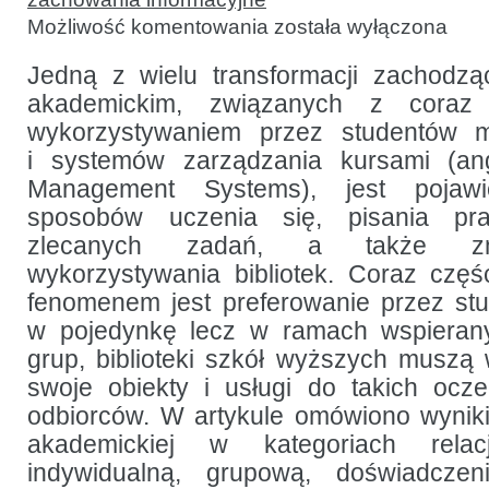
Ocena
Możliwość komentowania
została wyłączona
wykorzystania
miejsc,
przestrzeni
Jedną z wielu transformacji zachodz
i technologii
akademickim, związanych z coraz 
w bibliotece
akademickiej
wykorzystywaniem przez studentów m
i systemów zarządzania kursami (
Management Systems), jest pojaw
sposobów uczenia się, pisania pr
zlecanych zadań, a także z
wykorzystywania bibliotek. Coraz czę
fenomenem jest preferowanie przez stu
w pojedynkę lecz w ramach wspierany
grup, biblioteki szkół wyższych musz
swoje obiekty i usługi do takich ocz
odbiorców. W artykule omówiono wyniki e
akademickiej w kategoriach rela
indywidualną, grupową, doświadczen