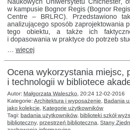
Naukowych Uniwersytetu Chichester, o
w kampusie Bognor Regis (Bognor Regi
Centre – BRLRC). Przedstawiono tak
analizującego sposób zaprojektowania p
tego obiektu, a także ich faktyczn
i dopasowania w praktyce do potrzeb st
…
więcej
Ocena wykorzystania miejsc, p
i technologii w bibliotece akad
Autor:
Małgorzata Waleszko
,
20:24 12-02-2016
Kategorie:
Architektura i wyposażenie
,
Badania u
jako kolekcje
,
Kategorie użytkowników
Tagi:
badania użytkowników
,
biblioteki szkół wyż
biblioteczny
,
przestrzeń biblioteczna
,
Stany Zjed
zachowania informacyjne