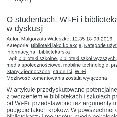
O studentach, Wi-Fi i bibliotek
w dyskusji
Autor:
Małgorzata Waleszko
,
12:35 18-08-2016
Kategorie:
Biblioteki jako kolekcje
,
Kategorie uży
informacyjna i bibliotekarska
Tagi:
biblioteki szkolne
,
biblioteki szkół wyższych
media społecznościowe
,
mobilne technologie
,
pr
Stany Zjednoczone
,
studenci
,
Wi-Fi
O
Możliwość komentowania
została wyłączona
studentach,
Wi-
Fi
W artykule przedyskutowano potencjalne
i bibliotekach:
z tworzeniem w bibliotekach i szkołach p
głos
w dyskusji
od Wi-Fi, przedstawiono też argumenty 
podjęcie takich kroków. W powszechnej 
bibliotekarzy i mentorów, młode pokoleni