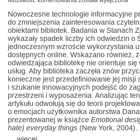
Możliwość komentowania
została wyłączona
przestrzeni
bibliotecznej
na podstawie
Nowoczesne technologie informacyjne pr
doświadczeń
do zmniejszenia zainteresowania czyteln
użytkowników
obiektami bibliotek. Badania w Stanach
wykazały spadek liczby ich odwiedzin o 
jednoczesnym wzroście wykorzystania u
dostępnych online. Wskazano również, ż
odwiedzająca bibliotekę nie orientuje się
usług. Aby biblioteka zaczęła znów przy
konieczne jest przedefiniowanie jej misji
i szukanie innowacyjnych podejść do z
przestrzeni i wyposażenia. Analizując te
artykułu odwołują się do teorii projektow
o emocjach użytkownika autorstwa Dana
prezentowanej w książce
Emotional desi
hate) everyday things
(New York, 2004).
…
więcej