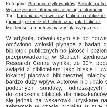
Kategorie:
Badania użytkowników
,
Biblioteki jako
Wykorzystanie informacji i socjologia informacji
Tagi:
badania użytkowników
,
biblioteki publiczne
(projekt)
,
przestrzeń biblioteczna
,
rola bibliotek
Biblioteki
Możliwość komentowania
została wyłączona
a jakość
życia
W artykule, odwołującym się do norwe
omówiono wnioski płynące z badań d
bibliotek publicznych na jakość i pozio
przeprowadzonej w Stanach Zjednocz
Research Centre wynika, że 30% popul
związki z bibliotekami jako bliskie i u
lokalnej placówki bibliotecznej miałoby
bardzo duży wpływ. Autorowi nie udało 
podobnych sondaży, odnoszących 
do znaczenia bibliotek dla mieszkańców
się jednak na wskazówki uzyskane n
zebranych w czasie projektu PLACE (P