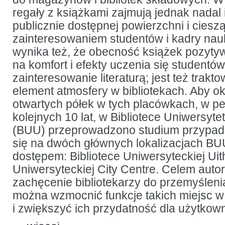
regały z książkami zajmują jednak nadal 
publicznie dostępnej powierzchni i cieszą
zainteresowaniem studentów i kadry nau
wynika też, że obecność książek pozyty
na komfort i efekty uczenia się studentów
zainteresowanie literaturą; jest też trak
element atmosfery w bibliotekach. Aby okr
otwartych półek w tych placówkach, w p
kolejnych 10 lat, w Bibliotece Uniwersyte
(BUU) przeprowadzono studium przypadk
się na dwóch głównych lokalizacjach B
dostępem: Bibliotece Uniwersyteckiej Uith
Uniwersyteckiej City Centre. Celem auto
zachęcenie bibliotekarzy do przemyśleni
można wzmocnić funkcje takich miejsc w 
i zwiększyć ich przydatność dla użytkow