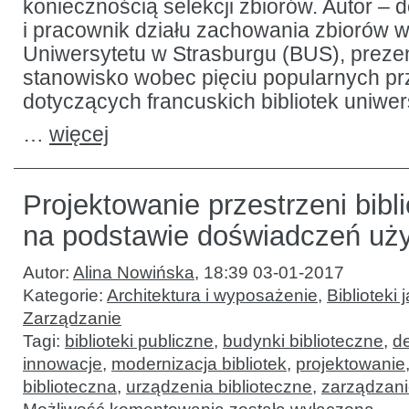
koniecznością selekcji zbiorów. Autor – d
i pracownik działu zachowania zbiorów w
Uniwersytetu w Strasburgu (BUS), preze
stanowisko wobec pięciu popularnych p
dotyczących francuskich bibliotek uniwer
…
więcej
Projektowanie przestrzeni bibl
na podstawie doświadczeń uż
Autor:
Alina Nowińska
,
18:39 03-01-2017
Kategorie:
Architektura i wyposażenie
,
Biblioteki 
Zarządzanie
Tagi:
biblioteki publiczne
,
budynki biblioteczne
,
de
innowacje
,
modernizacja bibliotek
,
projektowanie
biblioteczna
,
urządzenia biblioteczne
,
zarządzani
Projektowanie