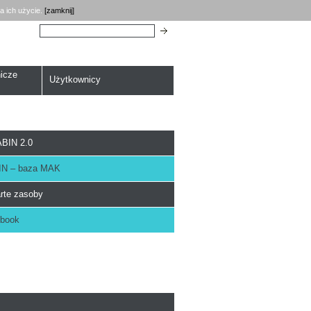
a ich użycie.
[zamknij]
Szukaj:
icze
Użytkownicy
BIN 2.0
N – baza MAK
rte zasoby
book