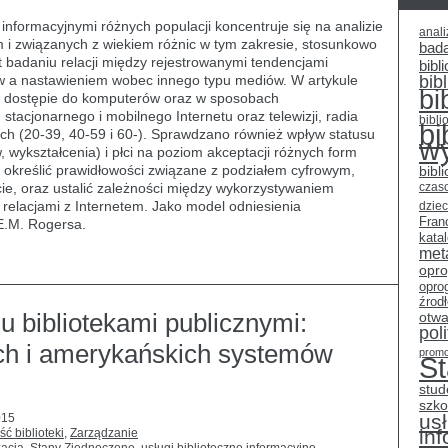
formacyjnymi różnych populacji koncentruje się na analizie
anali
 i związanych z wiekiem różnic w tym zakresie, stosunkowo
bad
t badaniu relacji między rejestrowanymi tendencjami
bibli
w a nastawieniem wobec innego typu mediów. W artykule
bib
bi
w dostępie do komputerów oraz w sposobach
stacjonarnego i mobilnego Internetu oraz telewizji, radia
bibli
bi
ch (20-39, 40-59 i 60-). Sprawdzano również wpływ statusu
w
ykształcenia) i płci na poziom akceptacji różnych form
 określić prawidłowości związane z podziałem cyfrowym,
bibl
e, oraz ustalić zależności między wykorzystywaniem
czas
lacjami z Internetem. Jako model odniesienia
dziec
Fran
.M. Rogersa.
kata
met
opr
opro
źrod
 bibliotekami publicznymi:
otwa
pol
ch i amerykańskich systemów
promo
S
stud
szko
usł
015
in
ść biblioteki
,
Zarządzanie