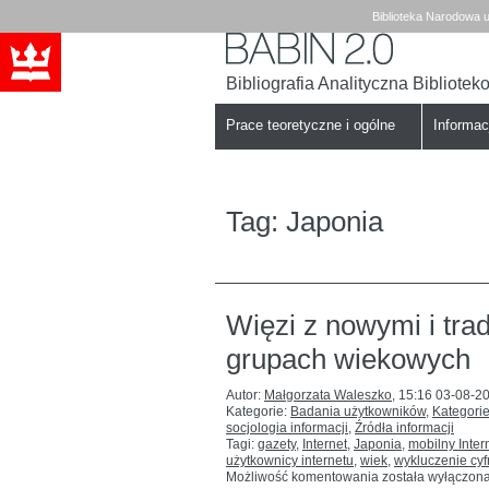
Biblioteka Narodowa u
Bibliografia Analityczna Bibliote
Babin
Biblioteka
Narodowa
Prace teoretyczne i ogólne
Informa
Tag:
Japonia
Więzi z nowymi i tr
grupach wiekowych
Autor:
Małgorzata Waleszko
,
15:16 03-08-2
Kategorie:
Badania użytkowników
,
Kategori
socjologia informacji
,
Źródła informacji
Tagi:
gazety
,
Internet
,
Japonia
,
mobilny Inter
użytkownicy internetu
,
wiek
,
wykluczenie cy
Więzi
Możliwość komentowania
została wyłączon