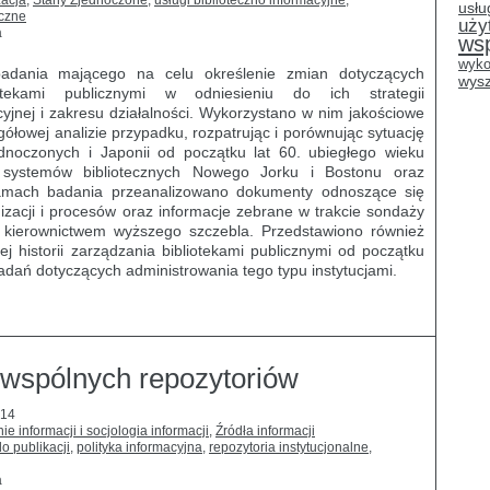
zacja
,
Stany Zjednoczone
,
usługi biblioteczno informacyjne
,
usłu
iczne
uży
a
ws
wyko
adania mającego na celu określenie zmian dotyczących
wysz
otekami publicznymi w odniesieniu do ich strategii
cyjnej i zakresu działalności. Wykorzystano w nim jakościowe
ółowej analizie przypadku, rozpatrując i porównując sytuację
ednoczonych i Japonii od początku lat 60. ubiegłego wieku
e systemów bibliotecznych Nowego Jorku i Bostonu oraz
W ramach badania przeanalizowano dokumenty odnoszące się
izacji i procesów oraz informacje zebrane w trakcie sondaży
 i kierownictwem wyższego szczebla. Przedstawiono również
ej historii zarządzania bibliotekami publicznymi od początku
adań dotyczących administrowania tego typu instytucjami.
wspólnych repozytoriów
014
e informacji i socjologia informacji
,
Źródła informacji
o publikacji
,
polityka informacyjna
,
repozytoria instytucjonalne
,
a