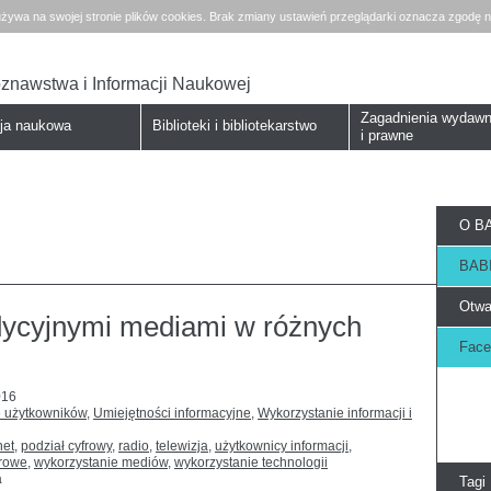
żywa na swojej stronie plików cookies. Brak zmiany ustawień przeglądarki oznacza zgodę n
koznawstwa i Informacji Naukowej
Zagadnienia wydawn
cja naukowa
Biblioteki i bibliotekarstwo
i prawne
O BA
BABI
Otwa
adycyjnymi mediami w różnych
Face
016
e użytkowników
,
Umiejętności informacyjne
,
Wykorzystanie informacji i
net
,
podział cyfrowy
,
radio
,
telewizja
,
użytkownicy informacji
,
frowe
,
wykorzystanie mediów
,
wykorzystanie technologii
a
Tagi