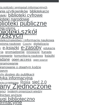
za potrzeb i wymagań informacyjnych
ania użytkowników
bibliotekarze
biblioteki cyfrowe
oteki
lioteki narodowe
blioteki publiczne
oteki szkolne
blioteki szkół
yższych
iotekoznawstwo i informacja naukowa
opisma naukowe
Czechy
digitalizacja
e-zasoby
e-książki
i
edukacja
gromadzenie
cja
innowacje
Kanada
książki
logowanie
komunikacja naukowa
adane
open access
open source
ogramowanie
gramowanie o otwartym kodzie
łowym
rty dostęp do publikacji
ityka informacyjna
sieć 2.0
Rosja
cja czytelnictwa
tany Zjednoczone
enci
systemy organizacji wiedzy
lnictwo wyższe
ugi biblioteczno
formacyjne