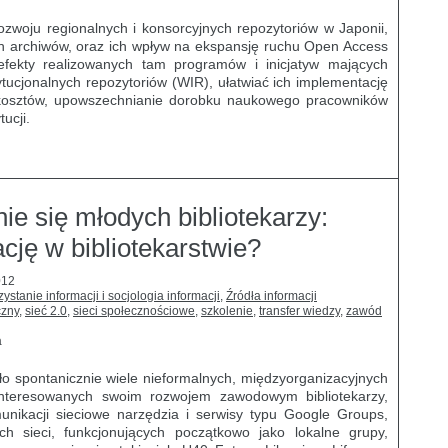
zwoju regionalnych i konsorcyjnych repozytoriów w Japonii,
h archiwów, oraz ich wpływ na ekspansję ruchu Open Access
efekty realizowanych tam programów i inicjatyw mających
ucjonalnych repozytoriów (WIR), ułatwiać ich implementację
ji kosztów, upowszechnianie dorobku naukowego pracowników
ucji.
ie się młodych bibliotekarzy:
cję w bibliotekarstwie?
012
ystanie informacji i socjologia informacji
,
Źródła informacji
czny
,
sieć 2.0
,
sieci społecznościowe
,
szkolenie
,
transfer wiedzy
,
zawód
a
ało spontanicznie wiele nieformalnych, międzyorganizacyjnych
interesowanych swoim rozwojem zawodowym bibliotekarzy,
nikacji sieciowe narzędzia i serwisy typu Google Groups,
ych sieci, funkcjonujących początkowo jako lokalne grupy,
?