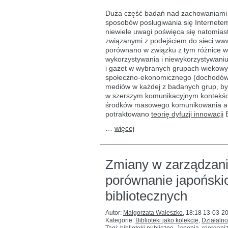
z nowymi
i tradycyjnymi
Duża część badań nad zachowaniami in
mediami
sposobów posługiwania się Internetem
w różnych
niewiele uwagi poświęca się natomias
grupach
wiekowych
związanymi z podejściem do sieci ww
porównano w związku z tym różnice 
wykorzystywania i niewykorzystywaniu 
i gazet w wybranych grupach wiekowy
społeczno-ekonomicznego (dochodów, w
mediów w każdej z badanych grup, by
w szerszym komunikacyjnym kontekści
środków masowego komunikowania a re
potraktowano
teorię dyfuzji innowacji
E
…
więcej
Zmiany w zarządzaniu
porównanie japoński
bibliotecznych
Autor:
Małgorzata Waleszko
,
18:18 13-03-2
Kategorie:
Biblioteki jako kolekcje
,
Działalno