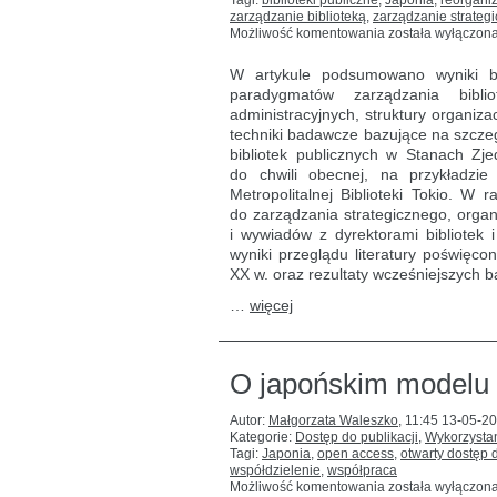
Tagi:
biblioteki publiczne
,
Japonia
,
reorgani
zarządzanie biblioteką
,
zarządzanie strateg
Zmiany
Możliwość komentowania
została wyłączon
w zarządzaniu
bibliotekami
W artykule podsumowano wyniki b
publicznymi:
paradygmatów zarządzania bibli
porównanie
administracyjnych, struktury organiza
japońskich
i amerykańskich
techniki badawcze bazujące na szczeg
systemów
bibliotek publicznych w Stanach Zj
bibliotecznych
do chwili obecnej, na przykładzi
Metropolitalnej Biblioteki Tokio. 
do zarządzania strategicznego, organ
i wywiadów z dyrektorami bibliotek
wyniki przeglądu literatury poświęcon
XX w. oraz rezultaty wcześniejszych b
…
więcej
O japońskim modelu 
Autor:
Małgorzata Waleszko
,
11:45 13-05-2
Kategorie:
Dostęp do publikacji
,
Wykorzystani
Tagi:
Japonia
,
open access
,
otwarty dostęp d
współdzielenie
,
współpraca
O
Możliwość komentowania
została wyłączon