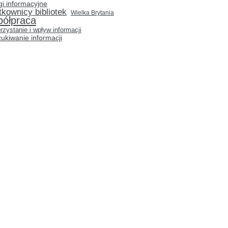
gi informacyjne
tkownicy bibliotek
Wielka Brytania
półpraca
rzystanie i wpływ informacji
ukiwanie informacji