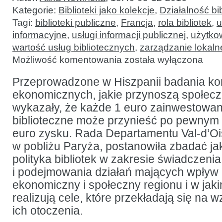
Kategorie:
Biblioteki jako kolekcje
,
Działalność bib
Tagi:
biblioteki publiczne
,
Francja
,
rola bibliotek
,
u
informacyjne
,
usługi informacji publicznej
,
użytkow
wartość usług bibliotecznych
,
zarządzanie lokaln
Próba
Możliwość komentowania
została wyłączona
pomiaru
wpływu
bibliotek
Przeprowadzone w Hiszpanii badania ko
społeczność
ekonomicznych, jakie przynoszą społeczn
:
badania
wykazały, że każde 1 euro zainwestowan
prowadzone
przez
biblioteczne może przynieść po pewnym c
władze
euro zysku. Rada Departamentu Val-d’O
departamentu
Val-
w pobliżu Paryża, postanowiła zbadać jak
d’Oise
polityka bibliotek w zakresie świadczenia
i podejmowania działań mających wpływ 
ekonomiczny i społeczny regionu i w jakim
realizują cele, które przekładają się na 
ich otoczenia.