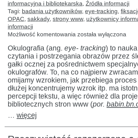
informacyjna i bibliotekarska
,
Źródła informacji
Tagi:
badania użytkowników
,
eye-tracking
,
fiksac
OPAC
,
sakkady
,
strony www
,
użytkownicy informa
informacji
Optymalizacja
Możliwość komentowania
została wyłączona
interfejsów
stron
www
Okulografia (ang.
eye- tracking
) to nauk
i bibliotecznych
czytania i postrzegania obrazów przez ś
katalogów
online
gałki ocznej za pośrednictwem specjaln
przy
wykorzystaniu
okulografów. To, na co najpierw zwraca
okulografii
omijamy wzrokiem, jak przebiega proces
dłużej koncentrujemy wzrok itp. ma istot
percepcji tekstu, a więc również dla proj
bibliotecznych stron www (
por.
babin.bn.
…
więcej