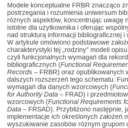
a dostępność
Modele konceptualne FRBR znacząco zm
postrzegania i rozumienia uniwersum bibl
różnych aspektów, koncentrując uwagę na
istotne dla użytkownika i oferując wspóln
nad strukturą informacji bibliograficznej 
W artykule omówiono podstawowe założe
charakterystyki tej „rodziny” modeli opisu
czyli funkcjonalnych wymagań dla rekor
bibliograficznych (
Functional Requirement
Records
– FRBR) oraz opublikowanych w
dalszych rozszerzeń tego schematu: Fu
wymagań dla danych wzorcowych (
Func
for Authority Data
– FRAD) i przedmioto
wzorcowych (
Functional Requirements fo
Data
– FRSAD). Przybliżono następnie, j
implementacje ich określonych założeń 
wyszukiwanie zasobów różnym grupom 