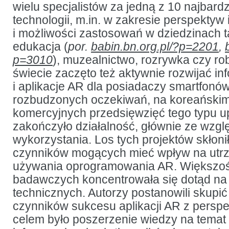
wielu specjalistów za jedną z 10 najbard
technologii, m.in. w zakresie perspektyw
i możliwości zastosowań w dziedzinach t
edukacja (
por.
babin.bn.org.pl/?p=2201
,
p=3010
), muzealnictwo, rozrywka czy ro
świecie zaczęto też aktywnie rozwijać in
i aplikacje AR dla posiadaczy smartfonó
rozbudzonych oczekiwań, na koreańskim
komercyjnych przedsięwzięć tego typu u
zakończyło działalność, głównie ze wzglę
wykorzystania. Los tych projektów skłoni
czynników mogących mieć wpływ na utrzy
używania oprogramowania AR. Większo
badawczych koncentrowała się dotąd na
technicznych. Autorzy postanowili skupić
czynników sukcesu aplikacji AR z perspe
celem było poszerzenie wiedzy na tema