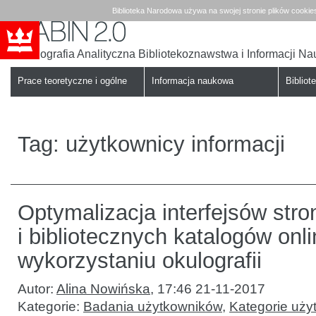
Biblioteka Narodowa używa na swojej stronie plików cookie
Bibliografia Analityczna Bibliotekoznawstwa i Informacji N
Babin
Biblioteka
Narodowa
Prace teoretyczne i ogólne
Informacja naukowa
Bibliote
Tag:
użytkownicy informacji
Optymalizacja interfejsów str
i bibliotecznych katalogów onl
wykorzystaniu okulografii
Autor:
Alina Nowińska
,
17:46 21-11-2017
Kategorie:
Badania użytkowników
,
Kategorie uży