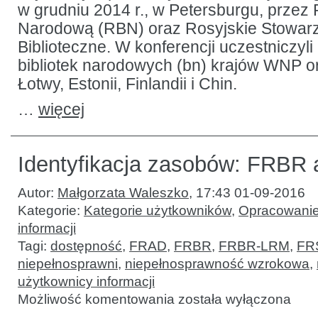
w grudniu 2014 r., w Petersburgu, przez 
Narodową (RBN) oraz Rosyjskie Stowar
Biblioteczne. W konferencji uczestniczyli
bibliotek narodowych (bn) krajów WNP ora
Łotwy, Estonii, Finlandii i Chin.
…
więcej
Identyfikacja zasobów: FRBR 
Autor:
Małgorzata Waleszko
,
17:43 01-09-2016
Kategorie:
Kategorie użytkowników
,
Opracowanie 
informacji
Tagi:
dostępność
,
FRAD
,
FRBR
,
FRBR-LRM
,
FR
niepełnosprawni
,
niepełnosprawność wzrokowa
,
użytkownicy informacji
Identyfikacja
Możliwość komentowania
została wyłączona
zasobów:
FRBR