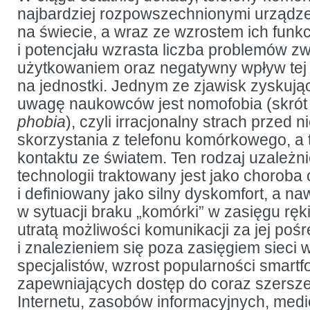
tureckich
najbardziej rozpowszechnionymi urządz
studentów
na świecie, a wraz ze wzrostem ich funk
i potencjału wzrasta liczba problemów z
użytkowaniem oraz negatywny wpływ tej 
na jednostki. Jednym ze zjawisk zyskuj
uwagę naukowców jest nomofobia (skrót
phobia
), czyli irracjonalny strach przed
skorzystania z telefonu komórkowego, a
kontaktu ze światem. Ten rodzaj uzależn
technologii traktowany jest jako choroba 
i definiowany jako silny dyskomfort, a naw
w sytuacji braku „komórki” w zasięgu ręki
utratą możliwości komunikacji za jej po
i znalezieniem się poza zasięgiem sieci
specjalistów, wzrost popularności smart
zapewniających dostęp do coraz szerszej
Internetu, zasobów informacyjnych, med