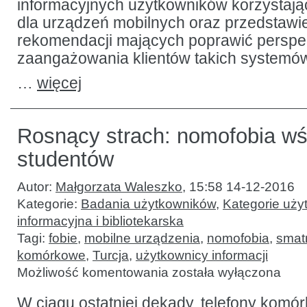
informacyjnych użytkowników korzystając
dla urządzeń mobilnych oraz przedstawi
rekomendacji mających poprawić perspe
zaangażowania klientów takich systemó
…
więcej
Rosnący strach: nomofobia wś
studentów
Autor:
Małgorzata Waleszko
,
15:58 14-12-2016
Kategorie:
Badania użytkowników
,
Kategorie uży
informacyjna i bibliotekarska
Tagi:
fobie
,
mobilne urządzenia
,
nomofobia
,
smat
komórkowe
,
Turcja
,
użytkownicy informacji
Rosnący
Możliwość komentowania
została wyłączona
strach:
nomofobia
wśród
W ciągu ostatniej dekady, telefony komór