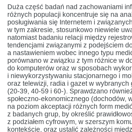
i tradycyjnymi
mediami
Duża część badań nad zachowaniami in
w różnych
różnych populacji koncentruje się na an
grupach
wiekowych
posługiwania się Internetem i związanyc
w tym zakresie, stosunkowo niewiele uw
natomiast badaniu relacji między rejest
tendencjami związanymi z podejściem d
a nastawieniem wobec innego typu medi
porównano w związku z tym różnice w do
do komputerów oraz w sposobach wykor
i niewykorzystywaniu stacjonarnego i mo
oraz telewizji, radia i gazet w wybrany
(20-39, 40-59 i 60-). Sprawdzano równie
społeczno-ekonomicznego (dochodów, wyk
na poziom akceptacji różnych form medi
z badanych grup, by określić prawidłowo
z podziałem cyfrowym, w szerszym kom
kontekście, oraz ustalić zależności międ