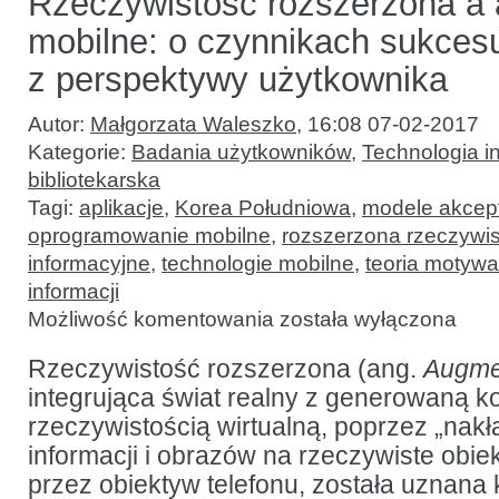
Rzeczywistość rozszerzona a 
mobilne: o czynnikach sukces
z perspektywy użytkownika
Autor:
Małgorzata Waleszko
,
16:08 07-02-2017
Kategorie:
Badania użytkowników
,
Technologia i
bibliotekarska
Tagi:
aplikacje
,
Korea Południowa
,
modele akcepta
oprogramowanie mobilne
,
rozszerzona rzeczywi
informacyjne
,
technologie mobilne
,
teoria motywa
informacji
Rzeczywistość
Możliwość komentowania
została wyłączona
rozszerzona
a aplikacje
mobilne:
Rzeczywistość rozszerzona (ang.
Augme
o czynnikach
integrująca świat realny z generowaną 
sukcesu
z perspektywy
rzeczywistością wirtualną, poprzez „nakł
użytkownika
informacji i obrazów na rzeczywiste obie
przez obiektyw telefonu, została uznana k