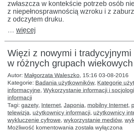
zwłaszcza w kontekście potrzeb osób n
z niepełnosprawnością wzroku i z zabur
z odczytem druku.
…
więcej
Więzi z nowymi i tradycyjnym
w różnych grupach wiekowych
Autor:
Małgorzata Waleszko
,
15:16 03-08-2016
Kategorie:
Badania użytkowników
,
Kategorie uży
informacyjne
,
Wykorzystanie informacji i socjologi
informacji
Tagi:
gazety
,
Internet
,
Japonia
,
mobilny Internet
,
p
telewizja
,
użytkownicy informacji
,
użytkownicy int
wykluczenie cyfrowe
,
wykorzystanie mediów
,
wyk
Więzi
Możliwość komentowania
została wyłączona
z nowymi