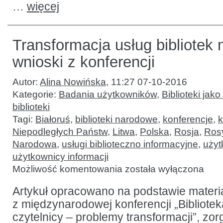
…
więcej
Transformacja usług bibliotek
wnioski z konferencji
Autor:
Alina Nowińska
,
11:27 07-10-2016
Kategorie:
Badania użytkowników
,
Biblioteki jako
biblioteki
Tagi:
Białoruś
,
biblioteki narodowe
,
konferencje
,
k
Niepodległych Państw
,
Litwa
,
Polska
,
Rosja
,
Rosy
Narodowa
,
usługi biblioteczno informacyjne
,
użyt
użytkownicy informacji
Transformacja
Możliwość komentowania
została wyłączona
usług
bibliotek
narodowych:
Artykuł opracowano na podstawie materi
wnioski
z międzynarodowej konferencji „Bibliotek
z konferencji
czytelnicy – problemy transformacji”, zo