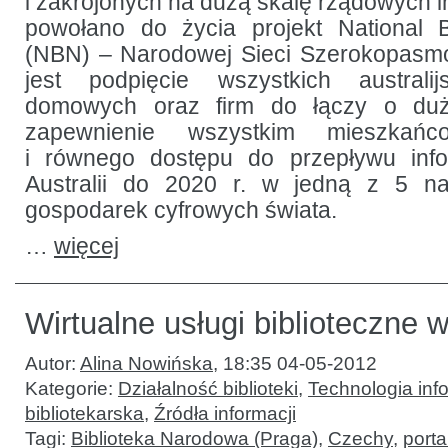
i zakrojonych na dużą skalę rządowych inw
powołano do życia projekt National
(NBN) – Narodowej Sieci Szerokopasmo
jest podpięcie wszystkich australi
domowych oraz firm do łączy o duże
zapewnienie wszystkim mieszkańc
i równego dostępu do przepływu info
Australii do 2020 r. w jedną z 5 naj
gospodarek cyfrowych świata.
…
więcej
Wirtualne usługi biblioteczne
Autor:
Alina Nowińska
,
18:35 04-05-2012
Kategorie:
Działalność biblioteki
,
Technologia inf
bibliotekarska
,
Źródła informacji
Tagi:
Biblioteka Narodowa (Praga)
,
Czechy
,
porta