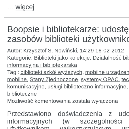
…
więcej
Boopsie i bibliotekarze: udost
zasobów biblioteki użytkowni
Autor:
Krzysztof S. Nowiński
,
14:29 16-02-2012
Kategorie:
Biblioteki jako kolekcje
,
Działalność bib
informacyjna i bibliotekarska
Tagi:
biblioteki szkół wyższych
,
mobilne urządzen
mobilne
,
Stany Zjednoczone
,
systemy OPAC
,
te
komunikacyjne
,
usługi biblioteczno informacyjne
biblioteczne
Boopsie
Możliwość komentowania
została wyłączona
i bibliotekarze:
udostępnianie
zasobów
Przedstawiono doświadczenia z udo
biblioteki
informacyjnych (w szczególności 
użytkownikom
mobilnym
użytkownikom wykorzystującym ur