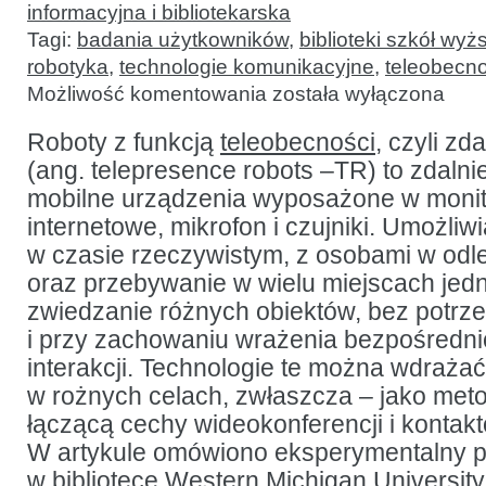
informacyjna i bibliotekarska
Tagi:
badania użytkowników
,
biblioteki szkół wyż
robotyka
,
technologie komunikacyjne
,
teleobecn
Systemy
Możliwość komentowania
została wyłączona
teleobecności
w bibliotece
akademickiej:
Roboty z funkcją
teleobecności
, czyli zd
badanie
(ang. telepresence robots –TR) to zdalni
reakcji
i adaptacji
mobilne urządzenia wyposażone w monito
użytkowników
i personelu
internetowe, mikrofon i czujniki. Umożliwi
w czasie rzeczywistym, z osobami w odle
oraz przebywanie w wielu miejscach jed
zwiedzanie różnych obiektów, bez potrz
i przy zachowaniu wrażenia bezpośredni
interakcji. Technologie te można wdrażać
w rożnych celach, zwłaszcza – jako met
łączącą cechy wideokonferencji i kontak
W artykule omówiono eksperymentalny pr
w bibliotece Western Michigan Universi