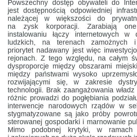
dostępu
Powszechny dostęp obywateli do Int
do Internetu:
jest dostępnością odpowiedniej infrastr
model
australijski
należącej w większości do prywatn
na zysk korporacji. Zarabiają one
instalowaniu łączy internetowych w
ludzkich, na terenach zamożnych i
priorytet nadawany jest więc inwestycj
rejonach. Z tego względu, na całym św
dysproporcje między obszarami miejski
między państwami wysoko uprzemysło
rozwijającymi się, w zakresie dystr
technologii. Brak zaangażowania władz
różnic prowadzi do pogłębiania podział
interwencje narodowych rządów w se
stygmatyzowane są jako próby powrotu
sterowanej gospodarki i marnowanie pub
Mimo podobnej krytyki, w ramach r