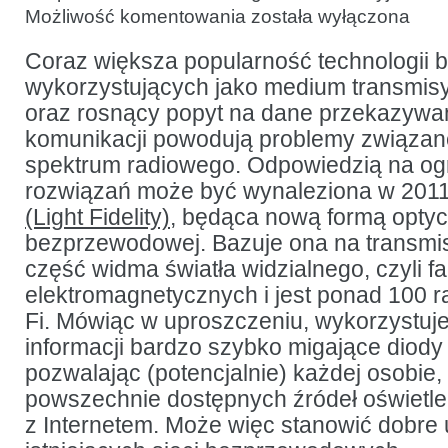
Technologia
Możliwość komentowania
została wyłączona
Li-
Fi
w bibliotekach:
Coraz większa popularność technologii
wprowadzenie
wykorzystujących jako medium transmisyj
oraz rosnący popyt na dane przekazywa
komunikacji powodują problemy związan
spektrum radiowego. Odpowiedzią na ogr
rozwiązań może być wynaleziona w 2011 
(Light Fidelity)
, będąca nową formą optyc
bezprzewodowej. Bazuje ona na transmis
część widma światła widzialnego, czyli fa
elektromagnetycznych i jest ponad 100 r
Fi. Mówiąc w uproszczeniu, wykorzystuj
informacji bardzo szybko migające diody i
pozwalając (potencjalnie) każdej osobie
powszechnie dostępnych źródeł oświetle
z Internetem. Może więc stanowić dobre 