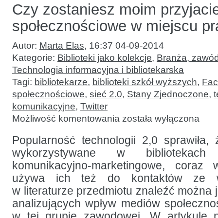
Czy zostaniesz moim przyjaci
społecznościowe w miejscu pr
Autor:
Marta Elas
,
16:37 04-09-2014
Kategorie:
Biblioteki jako kolekcje
,
Branża, zawód
Technologia informacyjna i bibliotekarska
Tagi:
bibliotekarze
,
biblioteki szkół wyższych
,
Fac
społecznościowe
,
sieć 2.0
,
Stany Zjednoczone
,
komunikacyjne
,
Twitter
Czy
Możliwość komentowania
została wyłączona
zostaniesz
moim
przyjacielem?
Popularność technologii 2,0 sprawiła
Serwisy
wykorzystywane w bibliotekach
społecznościowe
w miejscu
komunikacyjno-marketingowe, coraz wi
pracy
używa ich też do kontaktów ze ws
w literaturze przedmiotu znaleźć można 
analizujących wpływ mediów społeczno
w tej grupie zawodowej. W artykule p