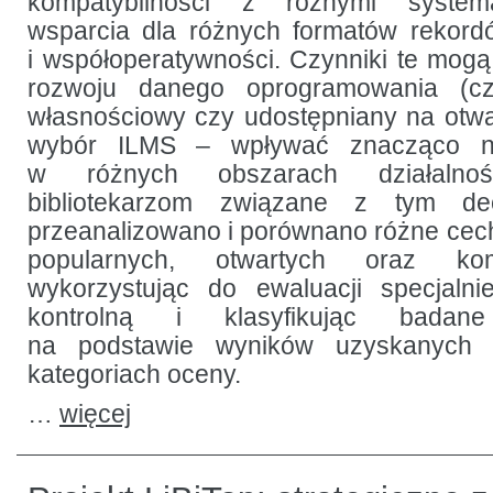
kompatybilności z różnymi system
i Virtua
wsparcia dla różnych formatów rekordó
i współoperatywności. Czynniki te mogą
rozwoju danego oprogramowania (cz
własnościowy czy udostępniany na otwarte
wybór ILMS – wpływać znacząco na 
w różnych obszarach działalnoś
bibliotekarzom związane z tym de
przeanalizowano i porównano różne cechy
popularnych, otwartych oraz ko
wykorzystując do ewaluacji specjalni
kontrolną i klasyfikując badan
na podstawie wyników uzyskanych 
kategoriach oceny.
…
więcej