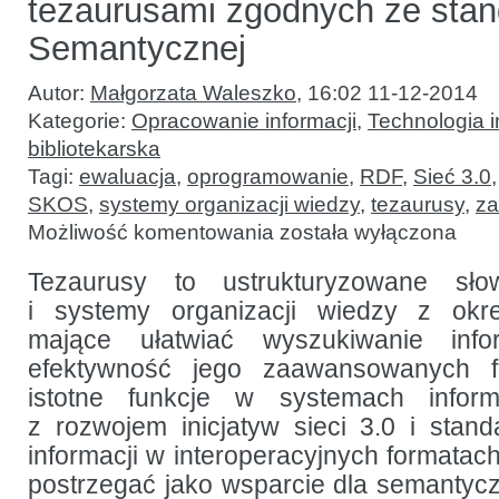
tezaurusami zgodnych ze stan
Semantycznej
Autor:
Małgorzata Waleszko
,
16:02 11-12-2014
Kategorie:
Opracowanie informacji
,
Technologia i
bibliotekarska
Tagi:
ewaluacja
,
oprogramowanie
,
RDF
,
Sieć 3.0
SKOS
,
systemy organizacji wiedzy
,
tezaurusy
,
za
O
Możliwość komentowania
została wyłączona
ewaluacji
narzędzi
zarządzania
Tezaurusy to ustrukturyzowane słow
tezaurusami
i systemy organizacji wiedzy z okre
zgodnych
ze standardami
mające ułatwiać wyszukiwanie info
Sieci
Semantycznej
efektywność jego zaawansowanych fu
istotne funkcje w systemach infor
z rozwojem inicjatyw sieci 3.0 i stand
informacji w interoperacyjnych formatac
postrzegać jako wsparcie dla semanty