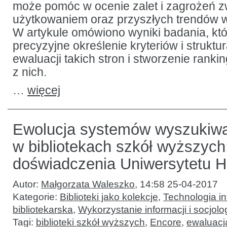
może pomóc w ocenie zalet i zagrożeń z
użytkowaniem oraz przyszłych trendów w
W artykule omówiono wyniki badania, kt
precyzyjne określenie kryteriów i strukt
ewaluacji takich stron i stworzenie ranki
z nich.
…
więcej
Ewolucja systemów wyszukiw
w bibliotekach szkół wyższych
doświadczenia Uniwersytetu 
Autor:
Małgorzata Waleszko
,
14:58 25-04-2017
Kategorie:
Biblioteki jako kolekcje
,
Technologia in
bibliotekarska
,
Wykorzystanie informacji i socjolog
Tagi:
biblioteki szkół wyższych
,
Encore
,
ewaluacj