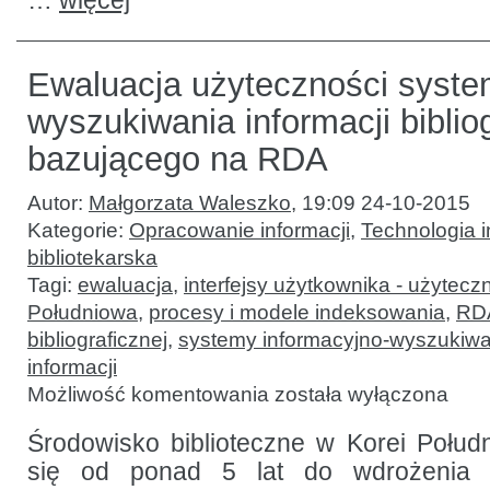
…
więcej
Ewaluacja użyteczności syst
wyszukiwania informacji biblio
bazującego na RDA
Autor:
Małgorzata Waleszko
,
19:09 24-10-2015
Kategorie:
Opracowanie informacji
,
Technologia i
bibliotekarska
Tagi:
ewaluacja
,
interfejsy użytkownika - użytecz
Południowa
,
procesy i modele indeksowania
,
RD
bibliograficznej
,
systemy informacyjno-wyszukiw
informacji
Ewaluacja
Możliwość komentowania
została wyłączona
użyteczności
systemu
wyszukiwania
Środowisko biblioteczne w Korei Połud
informacji
się od ponad 5 lat do wdrożenia 
bibliograficznej
bazującego