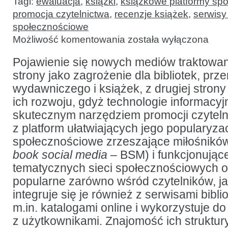
Tagi:
ewaluacja
,
książki
,
książkowe platformy sp
promocja czytelnictwa
,
recenzje książek
,
serwis
społecznościowe
Ewaluacja
Możliwość komentowania
została wyłączona
i ranking
książkowych
portali
Pojawienie się nowych mediów traktowane
społecznościowych
strony jako zagrożenie dla bibliotek, prz
wydawniczego i książek, z drugiej strony
ich rozwoju, gdyż technologie informacy
skutecznym narzędziem promocji czyteln
z platform ułatwiających jego popularyza
społecznościowe zrzeszające miłośników
book social media
– BSM) i funkcjonując
tematycznych sieci społecznościowych o
popularne zarówno wśród czytelników, j
integruje się je również z serwisami bibli
m.in. katalogami online i wykorzystuje d
z użytkownikami. Znajomość ich struktury