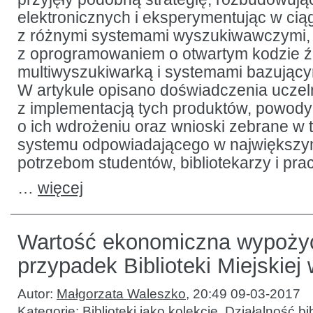
elektronicznych i eksperymentując w cią
z różnymi systemami wyszukiwawczymi,
z oprogramowaniem o otwartym kodzie 
multiwyszukiwarką i systemami bazujący
W artykule opisano doświadczenia uczel
z implementacją tych produktów, powody 
o ich wdrożeniu oraz wnioski zebrane w 
systemu odpowiadającego w największy
potrzebom studentów, bibliotekarzy i pra
…
więcej
Wartość ekonomiczna wypożyc
przypadek Biblioteki Miejskiej
Autor:
Małgorzata Waleszko
,
20:49 09-03-2017
Kategorie:
Biblioteki jako kolekcje
,
Działalność bib