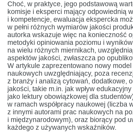
BWM
Choć, w praktyce, jego podstawową wart
komisje i eksperci mający odpowiednią 
i kompetencje, ewaluacja ekspercka mo
w pełni różnych wymiarów jakości produk
autorka wskazuje więc na konieczność 
metodyki opiniowania poziomu i wyników
na wielu różnych miernikach, uwzględnia
aspektów jakości, zwłaszcza po opublik
W artykule zaprezentowano nowy model o
naukowych uwzględniający, poza recenzj
z branży i analizą cytowań, dodatkowe, o
jakości, takie m.in. jak wpływ edukacyjn
jako lektury obowiązkowej dla studentów)
w ramach współpracy naukowej (liczba 
z innymi autorami prac naukowych na p
i międzynarodowym), oraz biorący pod 
każdego z używanych wskaźników.