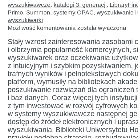
wyszukiwawcze
,
katalogi 3. generacji
,
LibraryFin
Primo
,
Summon
,
systemy OPAC
,
wyszukiwanie i
wyszukiwarki
Ewolucja
Możliwość komentowania
została wyłączona
systemów
wyszukiwawczych
w bibliotekach
Stały wzrost zainteresowania zasobami 
szkół
i olbrzymia popularność komercyjnych, 
wyższych:
doświadczenia
wyszukiwarek oraz oczekiwania użytko
Uniwersytetu
Houston
z intuicyjnym i szybkim pozyskiwaniem, j
trafnych wyników i pełnotekstowych do
platform, wymusiły na bibliotekach akad
poszukiwanie rozwiązań dla ograniczeń
i baz danych. Coraz więcej tych instytuc
z tym inwestować w rozwój cyfrowych kol
w systemy wyszukiwawcze następnej gene
dostęp do źródeł elektronicznych i upra
wyszukiwania. Biblioteki Uniwersytetu H
przyjęły podobną strategię, rozbudowują