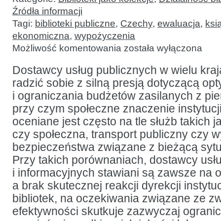
Źródła informacji
Tagi:
biblioteki publiczne
,
Czechy
,
ewaluacja
,
ksi
ekonomiczna
,
wypożyczenia
Wartość
Możliwość komentowania
została wyłączona
ekonomiczna
wypożyczeń
książek
Dostawcy usług publicznych w wielu kra
–
radzić sobie z silną presją dotyczącą opt
przypadek
Biblioteki
i ograniczania budżetów zasilanych z pi
Miejskiej
w Pradze
przy czym społeczne znaczenie instytucji 
oceniane jest często na tle służb takich 
czy społeczna, transport publiczny czy 
bezpieczeństwa związane z bieżącą sytua
Przy takich porównaniach, dostawcy usłu
i informacyjnych stawiani są zawsze na o
a brak skutecznej reakcji dyrekcji instytuc
bibliotek, na oczekiwania związane ze 
efektywności skutkuje zazwyczaj ograni