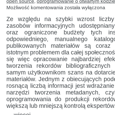
open source
,
oprogramowanie o otwartym kodzi
Ewaluacja
Możliwość komentowania
została wyłączona
częściowo
zautomatyzowanych
narzędzi
Ze względu na szybki wzrost liczby
tworzenia
zasobów informacyjnych udostępnianyc
metadanych
oraz ograniczone budżety tych inst
odpowiedniego, manualnego katalog
publikowanych materiałów są coraz m
istotnym problemem dla całej społeczności
się więc opracowanie najbardziej ef
tworzenia rekordów bibliograficznych
samym użytkownikom szans na dotarci
materiałów. Jednym z obiecujących pod
rosnącą liczbą informacji jest wdrażani
narzędzi tworzenia metadanych, czy
oprogramowania do produkcji rekord
większą lub mniejszą kontrolą ekspertów