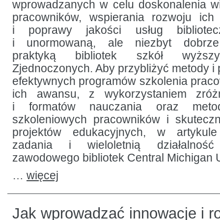
wprowadzanych w celu doskonalenia wi
przypadku
pracowników, wspierania rozwoju ich
i poprawy jakości usług bibliotec
i unormowaną, ale niezbyt dobrz
praktyką bibliotek szkół wyż
Zjednoczonych. Aby przybliżyć metody i 
efektywnych programów szkolenia praco
ich awansu, z wykorzystaniem zróżn
i formatów nauczania oraz meto
szkoleniowych pracowników i skuteczn
projektów edukacyjnych, w artykul
zadania i wieloletnią działalnoś
zawodowego bibliotek Central Michigan 
…
więcej
Jak wprowadzać innowacje i ro