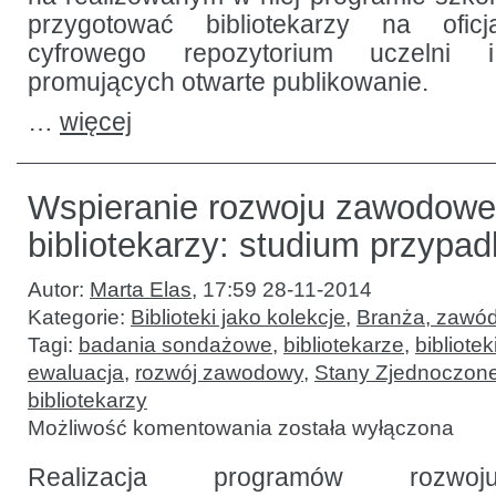
przygotować bibliotekarzy na oficj
cyfrowego repozytorium uczelni 
promujących otwarte publikowanie.
…
więcej
Wspieranie rozwoju zawodow
bibliotekarzy: studium przypa
Autor:
Marta Elas
,
17:59 28-11-2014
Kategorie:
Biblioteki jako kolekcje
,
Branża, zawód
Tagi:
badania sondażowe
,
bibliotekarze
,
bibliote
ewaluacja
,
rozwój zawodowy
,
Stany Zjednoczon
bibliotekarzy
Wspieranie
Możliwość komentowania
została wyłączona
rozwoju
zawodowego
bibliotekarzy:
Realizacja programów rozwo
studium