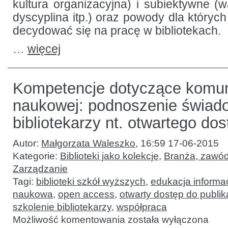
kultura organizacyjna) i subiektywne (w
dyscyplina itp.) oraz powody dla któryc
decydować się na pracę w bibliotekach.
…
więcej
Kompetencje dotyczące komun
naukowej: podnoszenie świad
bibliotekarzy nt. otwartego do
Autor:
Małgorzata Waleszko
,
16:59 17-06-2015
Kategorie:
Biblioteki jako kolekcje
,
Branża, zawód
Zarządzanie
Tagi:
biblioteki szkół wyższych
,
edukacja informa
naukowa
,
open access
,
otwarty dostęp do publika
szkolenie bibliotekarzy
,
współpraca
Kompetencje
Możliwość komentowania
została wyłączona
dotyczące