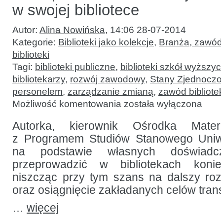
w swojej bibliotece
Autor:
Alina Nowińska
,
14:06 28-07-2014
Kategorie:
Biblioteki jako kolekcje
,
Branża, zawód
biblioteki
Tagi:
biblioteki publiczne
,
biblioteki szkół wyższy
bibliotekarzy
,
rozwój zawodowy
,
Stany Zjednocz
personelem
,
zarządzanie zmianą
,
zawód bibliote
Jak
Możliwość komentowania
została wyłączona
wprowadzać
innowacje
i robić
Autorka, kierownik Ośrodka Mater
karierę
z Programem Studiów Stanowego Uniw
w swojej
bibliotece
na podstawie własnych doświad
przeprowadzić w bibliotekach kon
niszcząc przy tym szans na dalszy roz
oraz osiągnięcie zakładanych celów trans
…
więcej