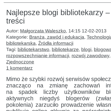
Najlepsze blogi bibliotekarzy –
treści
Autor:
Małgorzata Waleszko
,
14:15 12-02-2013
Kategorie:
Branża, zawód i edukacja
,
Technologia
bibliotekarska
,
Źródła informacji
Tagi:
bibliotekarstwo
,
bibliotekarze
,
blogi
,
blogow
rozpowszechnianie informacji
,
rozwój zawodowy
Zjednoczone
1 komentarz
Mimo że szybki rozwój serwisów społec
znacząco na zmianę zachowań in
na spadek liczby użytkowników bl
aktywnych niegdyś blogerów (zwł
pokolenia) zarzuciło prowadzenie własn