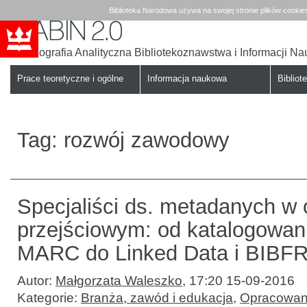
Biblioteka Narodowa używa na swojej stronie plików cookie
Bibliografia Analityczna Bibliotekoznawstwa i Informacji N
Babin
Biblioteka
Narodowa
Prace teoretyczne i ogólne
Informacja naukowa
Bibliote
Tag:
rozwój zawodowy
Specjaliści ds. metadanych w 
przejściowym: od katalogowan
MARC do Linked Data i BIB
Autor:
Małgorzata Waleszko
,
17:20 15-09-2016
Kategorie:
Branża, zawód i edukacja
,
Opracowani