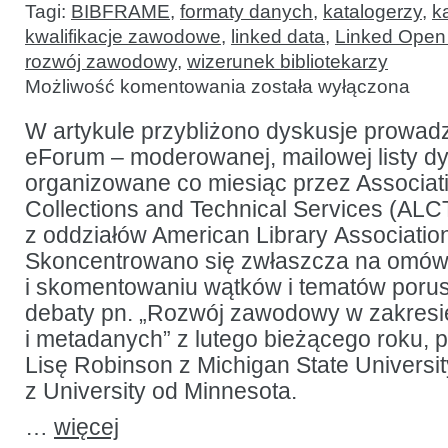
Tagi:
BIBFRAME
,
formaty danych
,
katalogerzy
,
k
kwalifikacje zawodowe
,
linked data
,
Linked Open
rozwój zawodowy
,
wizerunek bibliotekarzy
Specjaliści
Możliwość komentowania
została wyłączona
ds.
metadanych
w okresie
W artykule przybliżono dyskusje prowa
przejściowym:
eForum – moderowanej, mailowej listy dy
od katalogowania
w formacie
organizowane co miesiąc przez Associati
MARC
do Linked
Collections and Technical Services (ALC
Data
z oddziałów American Library Associatio
i BIBFRAME
Skoncentrowano się zwłaszcza na omów
i skomentowaniu wątków i tematów porus
debaty pn. „Rozwój zawodowy w zakresi
i metadanych” z lutego bieżącego roku, 
Lisę Robinson z Michigan State University 
z University od Minnesota.
…
więcej