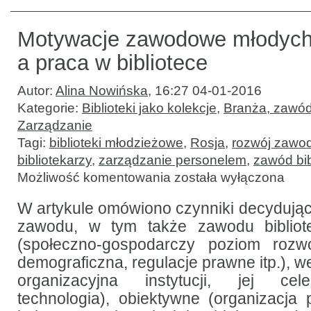
Motywacje zawodowe młodych 
a praca w bibliotece
Autor:
Alina Nowińska
,
16:27 04-01-2016
Kategorie:
Biblioteki jako kolekcje
,
Branża, zawód
Zarządzanie
Tagi:
biblioteki młodzieżowe
,
Rosja
,
rozwój zawo
bibliotekarzy
,
zarządzanie personelem
,
zawód bib
Motywacje
Możliwość komentowania
została wyłączona
zawodowe
młodych
specjalistów
W artykule omówiono czynniki decydując
a praca
zawodu, w tym także zawodu bibliot
w bibliotece
(społeczno-gospodarczy poziom rozwo
demograficzna, regulacje prawne itp.), w
organizacyjna instytucji, jej ce
technologia), obiektywne (organizacja p