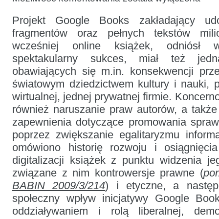
Google
Books,
Projekt Google Books zakładający udo
bibliotekach
i sprawiedliwości
fragmentów oraz pełnych tekstów mili
informacyjnej
wcześniej online książek, odniósł 
spektakularny sukces, miał też jed
obawiających się m.in. konsekwencji prze
światowym dziedzictwem kultury i nauki, p
wirtualnej, jednej prywatnej firmie. Koncer
również naruszanie praw autorów, a także 
zapewnienia dotyczące promowania sprawi
poprzez zwiększanie egalitaryzmu inform
omówiono historię rozwoju i osiągnięc
digitalizacji książek z punktu widzenia j
związane z nim kontrowersje prawne (
po
BABIN 2009/3/214
) i etyczne, a następ
społeczny wpływ inicjatywy Google Boo
oddziaływaniem i rolą liberalnej, demok