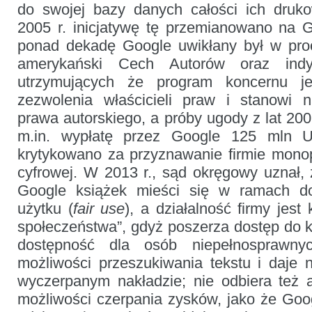
do swojej bazy danych całości ich dru
2005 r. inicjatywę tę przemianowano na 
ponad dekadę Google uwikłany był w pro
amerykański Cech Autorów oraz indyw
utrzymujących że program koncernu je
zezwolenia właścicieli praw i stanowi n
prawa autorskiego, a próby ugody z lat 200
m.in. wypłatę przez Google 125 mln 
krytykowano za przyznawanie firmie monop
cyfrowej. W 2013 r., sąd okręgowy uznał,
Google książek mieści się w ramach d
użytku (
fair use
), a działalność firmy jest
społeczeństwa”, gdyż poszerza dostęp do k
dostępność dla osób niepełnosprawn
możliwości przeszukiwania tekstu i daje 
wyczerpanym nakładzie; nie odbiera też
możliwości czerpania zysków, jako że Goog